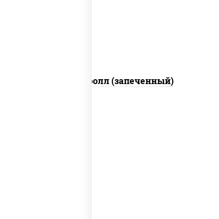
свежие, икра "масаго", соус "яки"
(майонез чеснок масаго лосось
слабосолёный), соус "унаги"
Сальмон ролл (запеченный)
рис, нори, сыр сливочный, бекон, куриная
грудка с паприкой, сыр "пармезан", соус
"цезарь" (масло растительное
загустители сахар яйца чеснок специи
перец черный консерванты)