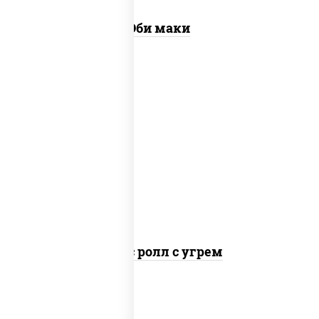
Эби маки
рис, нори, соус "спайс" (майонез соус
чили соус шрирача), угорь копченый
Спайс ролл с угрем