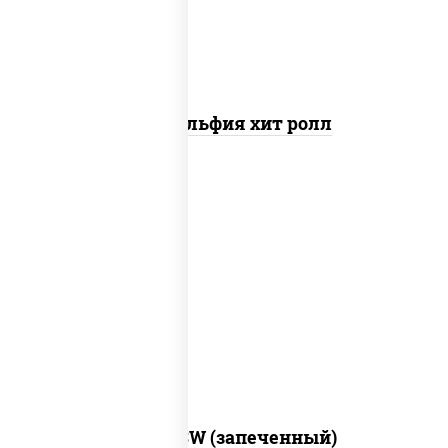
Филадельфия хит ролл
рис, нори, сыр сливочный, краб снежный,
соус "яки" (майонез чеснок масаго
лосось слабосолёный), соус "унаги"
Город PSW (запеченный)