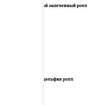
Кунсей фурай запеченный ролл
new
рис, нори, сыр сливочный, авокадо,
лосось слабосоленый
Филадельфия ролл