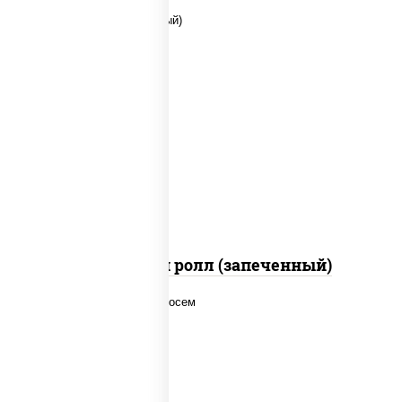
рис, нори, сыр сливочный, помидоры,
куриная грудка с паприкой, соус "спайс"
(майонез соус чили соус шрирача)
Чили чикен ролл (запеченный)