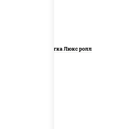
креветки, рис, нори, майонез, икра
"масаго", кляр, сухари панировочные,
кунжут
Креветка Люкс ролл
соус "цезарь" (масло растительное
загустители сахар яйца чеснок специи
перец черный консерванты), сыр
"пармезан", рис, нори, салат "айсберг",
помидоры, куриная грудка с паприкой,
сухари панировочные