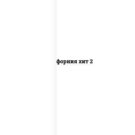
рис, нори, майонез, авокадо, краб
снежный, икра "масаго"
Калифорния хит 2
рис, нори, бекон, соус "техасский
барбекю", сыр сливочный, огурцы
свежие, сухари панировочные