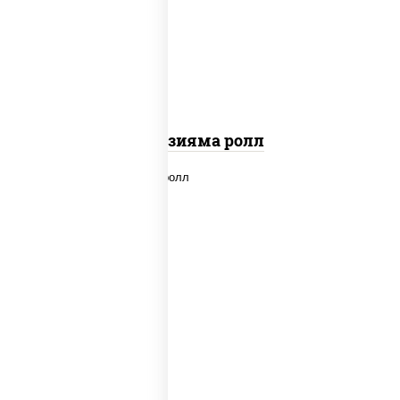
"вулкан" (креветки отварные; краб
снежный; майонез; чеснок; икра масаго)
Фудзияма ролл
new
рис, нори, лосось копченый, сыр
сливочный, огурцы свежие, соус "вулкан"
(креветки отварные; краб снежный;
майонез; чеснок; икра масаго), кунжут