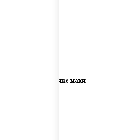
рис, нори, лосось слабосоленый
Сяке маки
рис, нори, сыр сливочный, огурцы
свежие, омлет, лосось слабосоленый