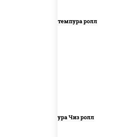
Бекон темпура ролл
рис, нори, сыр сливочный, сухари
панировочные
Темпура Чиз ролл