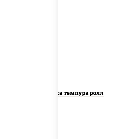
рис, нори, креветки, сыр сливочный,
салат "айсберг", сухари панировочные
Креветка темпура ролл
рис, нори, сыр сливочный, огурцы