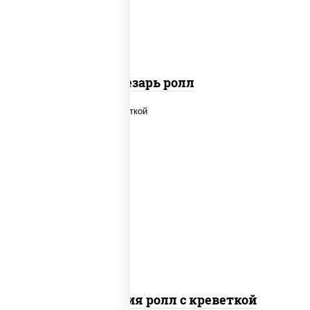
паприкой, салат "айсберг", кунжут
Цезарь ролл
рис, нори, огурцы свежие, салат
"айсберг", сыр сливочный, креветки,
соус "унаги"
Филадельфия ролл с креветкой