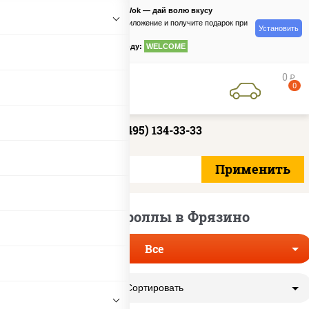
PizzaSushiWok — дай волю вкусу
Скачайте приложение и получите подарок при
Установить
заказе
по промокоду:
WELCOME
0
руб
0
+7 (495) 134-33-33
Простые роллы в Фрязино
Все
Сортировать