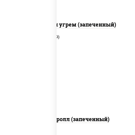
С креветкой и угрем (запеченный)
рис, нори, огурцы свежие, помидоры,
куриная грудка с паприкой, соус "шеф"
(майонез соус соевый зелень чеснок)
Тори Маки ролл (запеченный)