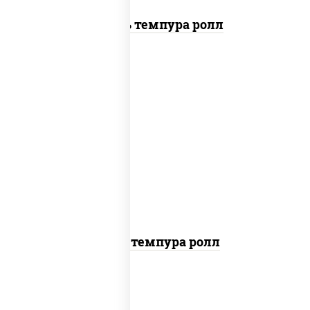
Цезарь темпура ролл
рис, нори, тунец, омлет, соус "спайс"
(майонез соус чили соус шрирача), сухари
панировочные
Тунец темпура ролл