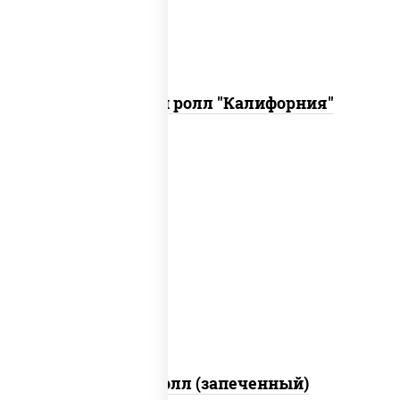
Запеченный ролл "Калифорния"
рис, нори, сыр сливочный, огурцы
свежие, куриная грудка с паприкой,
бекон, соус "унаги", кунжут
Бостон ролл (запеченный)