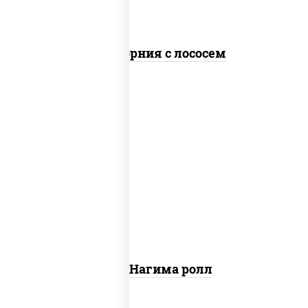
Калифорния с лососем
рис, нори, сыр сливочный, огурцы
свежие, лосось слабосоленый
Сяке Нагима ролл