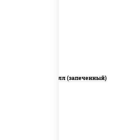
рис, нори, сыр сливочный, салат
"айсберг", куриная грудка с паприкой,
лук фри, сыр "пармезан", соус "цезарь"
(масло растительное загустители
сахар яйца чеснок специи перец черный
консерванты)
Хотто ролл (запеченный)
рис, нори, огурцы свежие, краб снежный,
икра "масаго", соус "хот" (майонез
кетчуп табаско чеснок масаго)