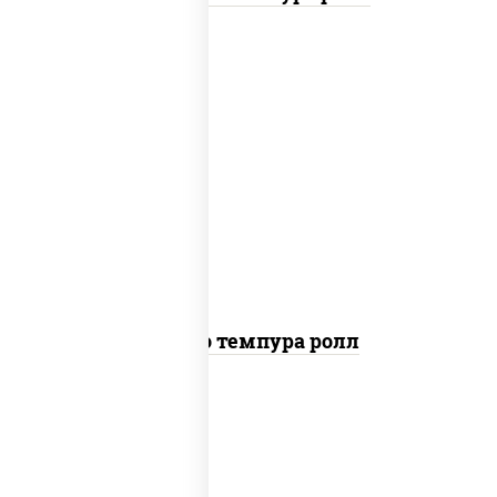
рис, нори, тунец, сыр сливочный, огурцы
свежие, соус "спайс" (майонез соус чили
соус шрирача), сухари панировочные
Бонито темпура ролл
рис, нори, сыр сливочный, огурцы