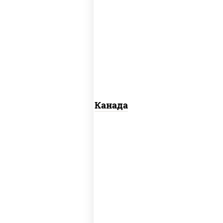
соус "унаги", рис, нори, сыр сливочный,
огурцы свежие, лосось слабосоленый,
угорь копченый, кунжут
Канада
рис, нори, майонез, авокадо, огурцы
свежие, лосось слабосоленый, икра
"масаго"