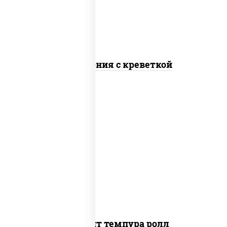
Калифорния с креветкой
рис, нори, угорь копченый, икра
"масаго", сыр сливочный, огурцы свежие,
сухари панировочные
Динамит темпура ролл