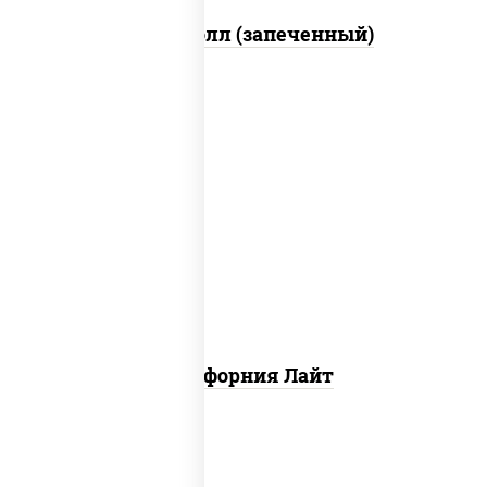
Митто ролл (запеченный)
рис, нори, майонез, краб снежный,
огурцы свежие, икра "масаго"
Калифорния Лайт