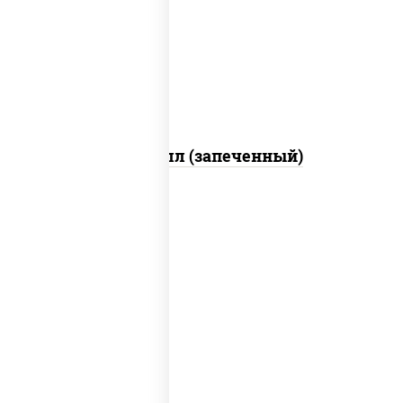
свежие, креветки, лосось слабосоленый,
соус "унаги", соус "спайс" (майонез соус
чили соус шрирача), икра "масаго"
Ойси ролл (запеченный)
рис, нори, креветки