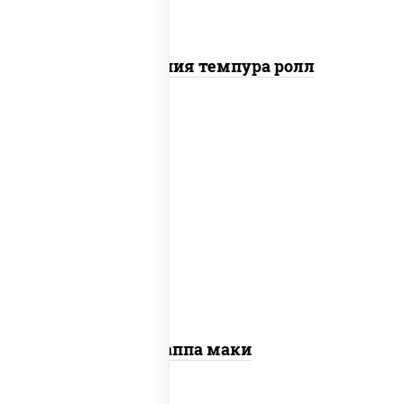
Калифорния темпура ролл
пост
рис, нори, огурцы свежие, кунжут
Каппа маки