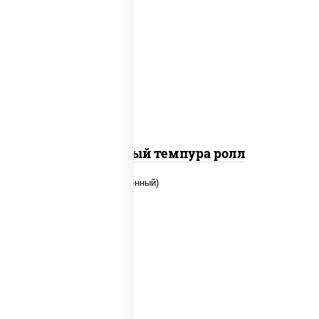
рис, нори, лосось слабосоленый, огурцы
свежие, сыр сливочный, сухари
панировочные
Сливочный темпура ролл
рис, нори, огурцы свежие, креветки,
угорь копченый, икра "масаго", соус
"хот" (майонез кетчуп табаско чеснок
масаго)