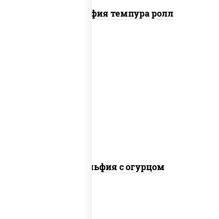
Филадельфия темпура ролл
рис, нори, сыр сливочный, огурцы
свежие, лосось слабосоленый
Филадельфия с огурцом