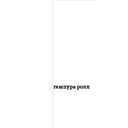
нори, краб снежный, сыр сливочный,
икра "масаго", омлет, угорь копченый,
сухари панировочные, соус "унаги"
Кани темпура ролл