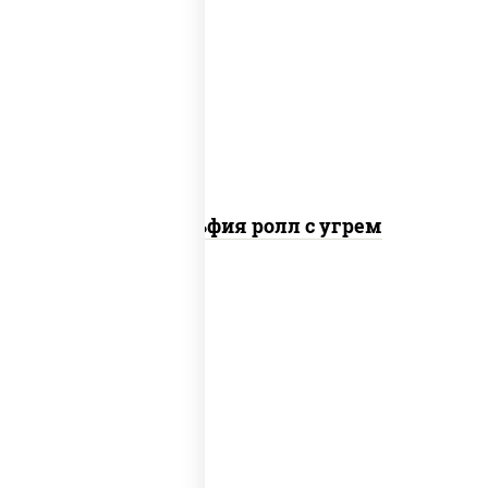
рис, нори, сыр сливочный, угорь
копченый, соус "унаги", кунжут
Филадельфия ролл с угрем
рис, нори, икра "масаго", майонез, краб
снежный, огурцы свежие, авокадо,
сухари панировочные