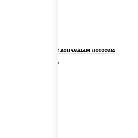
рис, нори, соус "спайс" (майонез соус
чили соус шрирача), лосось копченый
Спайс ролл с копченым лососем
рис, нори, сыр сливочный, лосось
слабосоленый, икра "масаго", сухари
панировочные