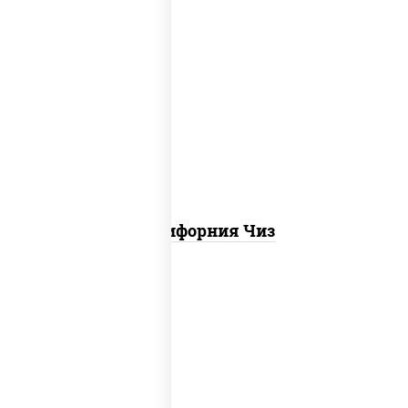
рис, нори, сыр сливочный, икра "масаго"
Калифорния Чиз
соус "цезарь" (масло растительное
загустители сахар яйца чеснок специи
перец черный консерванты), сыр
"пармезан", рис, нори, куриная грудка с