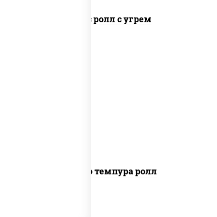
Спайс ролл с угрем
рис, нори, тунец, сыр сливочный, огурцы
свежие, соус "спайс" (майонез соус чили
соус шрирача), сухари панировочные
Бонито темпура ролл