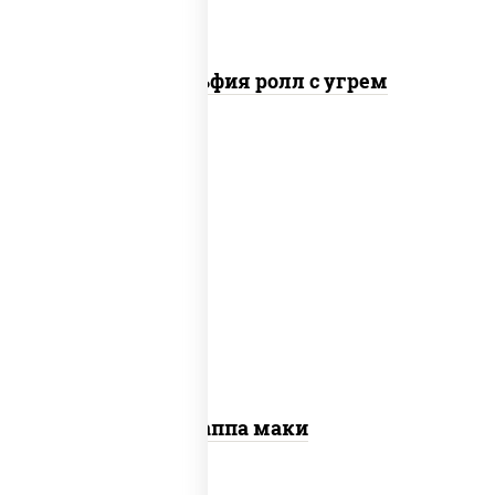
Филадельфия ролл с угрем
пост
рис, нори, огурцы свежие, кунжут
Каппа маки