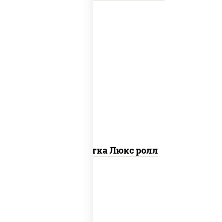
креветки, рис, нори, майонез, икра
"масаго", кляр, сухари панировочные,
кунжут
Креветка Люкс ролл