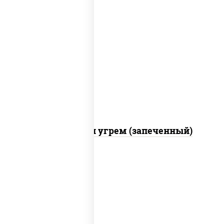
рис, нори, огурцы свежие, креветки,
угорь копченый, икра "масаго", соус
"хот" (майонез кетчуп табаско чеснок
масаго)
С креветкой и угрем (запеченный)
рис, нори, майонез, огурцы свежие,
авокадо, креветки, икра "масаго"