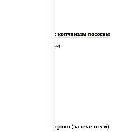
Спайс ролл с копченым лососем
рис, нори, сыр сливочный, помидоры,
куриная грудка с паприкой, соус "спайс"
(майонез соус чили соус шрирача)
Чили чикен ролл (запеченный)