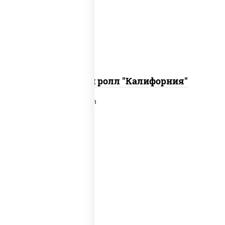
икра "масаго", соус "хот" (майонез
кетчуп табаско чеснок масаго)
Запеченный ролл "Калифорния"
рис, нори, сыр сливочный, лосось
слабосоленый, икра "масаго", сухари
панировочные