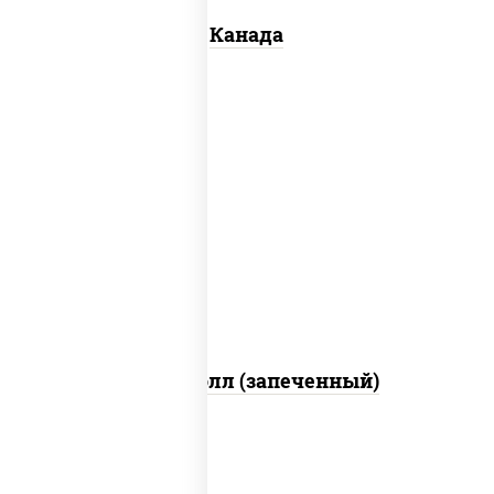
Канада
рис, нори, сыр сливочный, бекон, куриная
грудка с паприкой, сыр "пармезан", соус
"цезарь" (масло растительное
загустители сахар яйца чеснок специи
перец черный консерванты)
Митто ролл (запеченный)