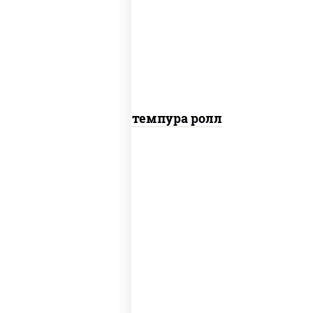
рис, нори, тунец, омлет, соус "спайс"
(майонез соус чили соус шрирача), сухари
панировочные
Тунец темпура ролл
соус "цезарь" (масло растительное
загустители сахар яйца чеснок специи
перец черный консерванты), сыр
"пармезан", рис, нори, салат "айсберг",
помидоры, куриная грудка с паприкой,
сухари панировочные