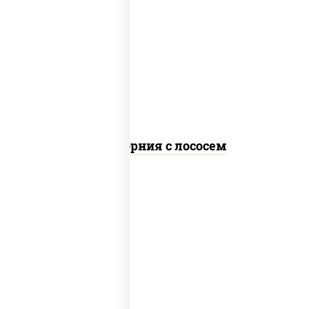
рис, нори, майонез, авокадо, огурцы
свежие, лосось слабосоленый, икра
"масаго"
Калифорния с лососем
рис, нори, сыр сливочный, огурцы
свежие, лосось слабосоленый