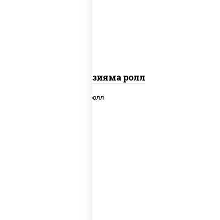
"вулкан" (креветки отварные; краб
снежный; майонез; чеснок; икра масаго)
Фудзияма ролл
new
рис, нори, лосось копченый, сыр
сливочный, огурцы свежие, соус "вулкан"
(креветки отварные; краб снежный;
майонез; чеснок; икра масаго), кунжут