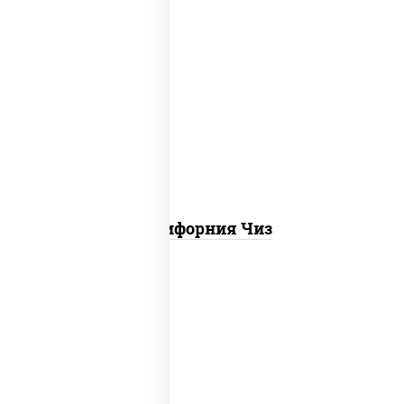
рис, нори, сыр сливочный, икра "масаго"
Калифорния Чиз
рис, нори, креветки, сыр сливочный,
салат "айсберг", сухари панировочные