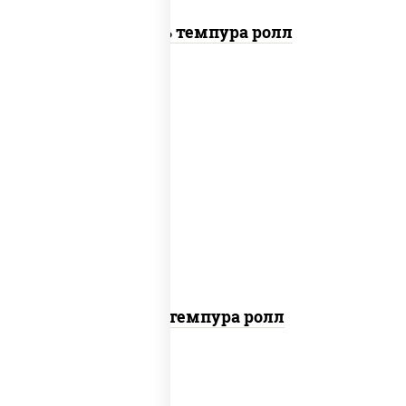
Цезарь темпура ролл
нори, краб снежный, сыр сливочный,
икра "масаго", омлет, угорь копченый,
сухари панировочные, соус "унаги"
Кани темпура ролл