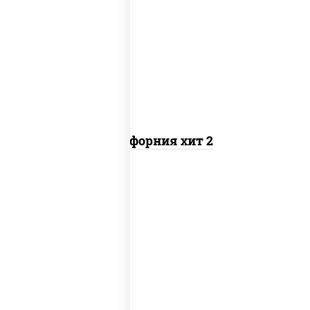
рис, нори, майонез, авокадо, краб
снежный, икра "масаго"
Калифорния хит 2
рис, нори, бекон, соус "техасский
барбекю", сыр сливочный, огурцы
свежие, сухари панировочные