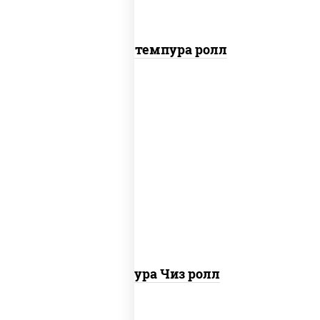
Бекон темпура ролл
рис, нори, сыр сливочный, сухари
панировочные
Темпура Чиз ролл