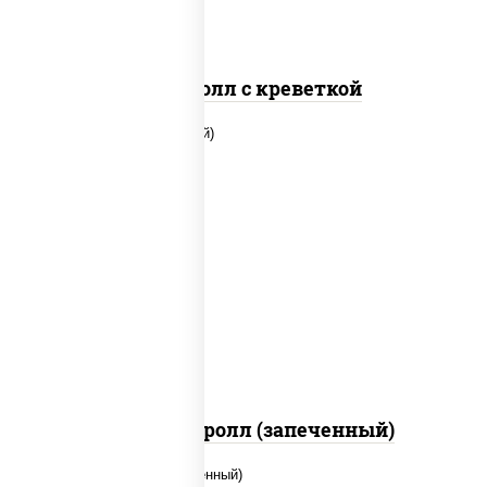
Спайс ролл с креветкой
рис, нори, огурцы свежие, помидоры,
куриная грудка с паприкой, соус "шеф"
(майонез соус соевый зелень чеснок)
Тори Маки ролл (запеченный)