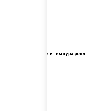
рис, нори, лосось слабосоленый, огурцы
свежие, сыр сливочный, сухари
панировочные
Сливочный темпура ролл
рис, нори, креветки, соус "спайс"
(майонез соус чили соус шрирача)