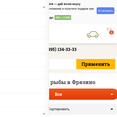
PizzaSushiWok — дай волю вкусу
Скачайте приложение и получите подарок при
Установить
заказе
по промокоду:
WELCOME
0
руб
0
+7 (495) 134-33-33
Роллы без рыбы в Фрязино
Все
Сортировать