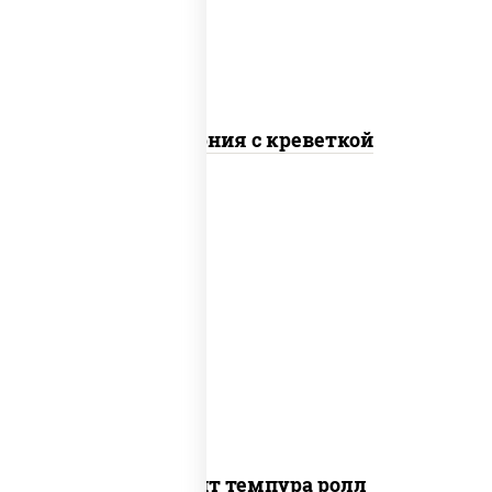
Калифорния с креветкой
рис, нори, угорь копченый, икра
"масаго", сыр сливочный, огурцы свежие,
сухари панировочные
Динамит темпура ролл