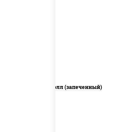
рис, нори, сыр сливочный, огурцы
свежие, куриная грудка с паприкой,
бекон, соус "унаги", кунжут
Бостон ролл (запеченный)
рис, нори, огурцы свежие, краб снежный,