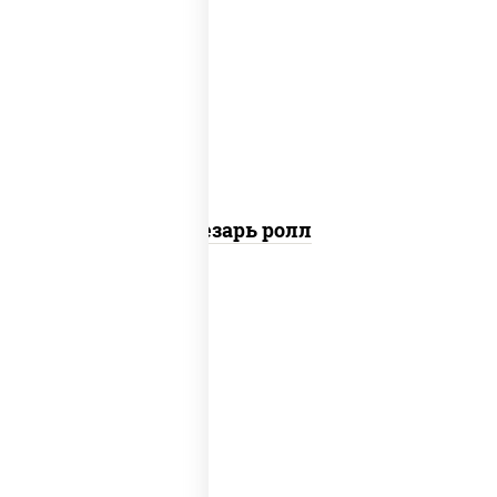
соус "цезарь" (масло растительное
загустители сахар яйца чеснок специи
перец черный консерванты), сыр
"пармезан", рис, нори, куриная грудка с
паприкой, салат "айсберг", кунжут
Цезарь ролл
рис, нори, сыр сливочный, угорь
копченый, соус "унаги", кунжут