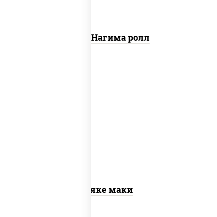
Сяке Нагима ролл
рис, нори, лосось слабосоленый
Сяке маки