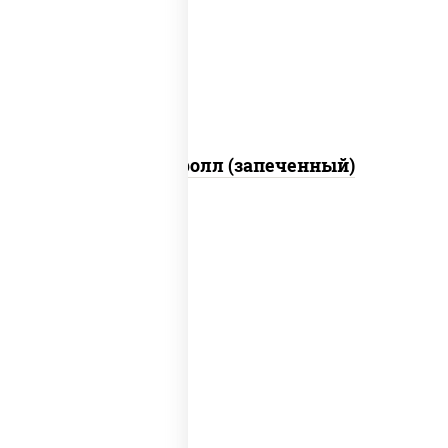
свежие, икра "масаго", соус "яки"
(майонез чеснок масаго лосось
слабосолёный), соус "унаги"
Сальмон ролл (запеченный)
соус "унаги", рис, нори, сыр сливочный,
огурцы свежие, лосось слабосоленый,
угорь копченый, кунжут