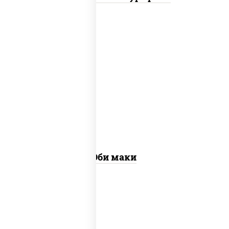
рис, нори, креветки
Эби маки
рис, нори, сыр сливочный, огурцы