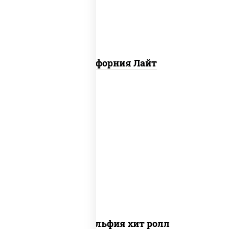
Калифорния Лайт
рис, нори, сыр сливочный, огурцы
свежие, омлет, лосось слабосоленый
Филадельфия хит ролл