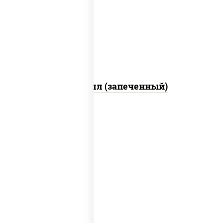
свежие, креветки, лосось слабосоленый,
соус "унаги", соус "спайс" (майонез соус
чили соус шрирача), икра "масаго"
Ойси ролл (запеченный)
рис, нори, соус "спайс" (майонез соус
чили соус шрирача), угорь копченый