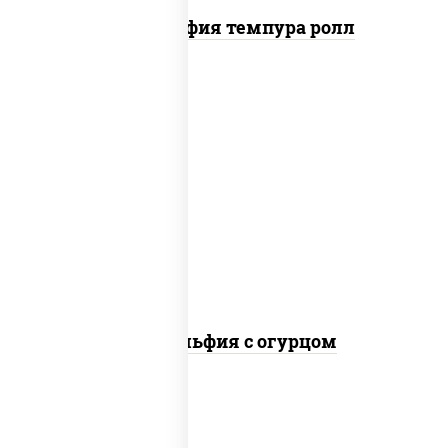
Филадельфия темпура ролл
рис, нори, сыр сливочный, огурцы
свежие, лосось слабосоленый
Филадельфия с огурцом