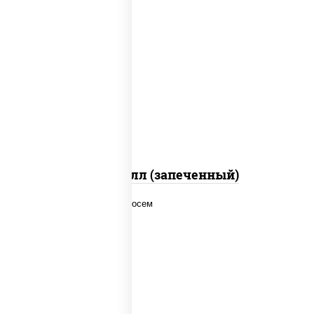
рис, нори, сыр сливочный, салат
"айсберг", куриная грудка с паприкой,
лук фри, сыр "пармезан", соус "цезарь"
(масло растительное загустители
сахар яйца чеснок специи перец черный
консерванты)
Хотто ролл (запеченный)
рис, нори, соус "спайс" (майонез соус
чили соус шрирача), лосось копченый