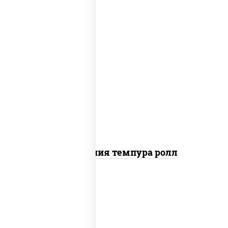
рис, нори, икра "масаго", майонез, краб
снежный, огурцы свежие, авокадо,
сухари панировочные
Калифорния темпура ролл
рис, нори, сыр сливочный, огурцы