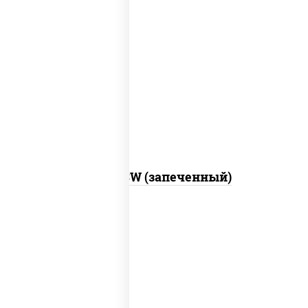
рис, нори, сыр сливочный, краб снежный,
соус "яки" (майонез чеснок масаго
лосось слабосолёный), соус "унаги"
Город PSW (запеченный)
рис, нори, майонез, краб снежный,
огурцы свежие, икра "масаго"