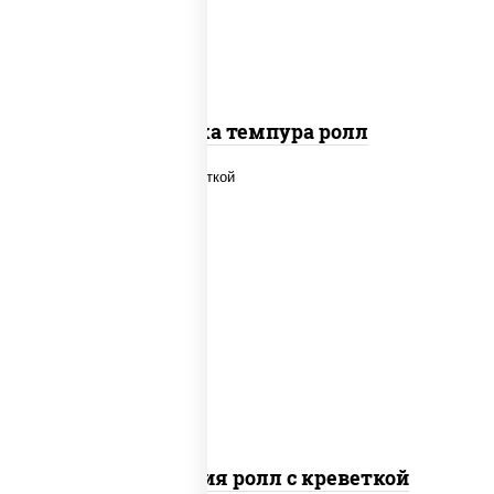
Креветка темпура ролл
рис, нори, огурцы свежие, салат
"айсберг", сыр сливочный, креветки,
соус "унаги"
Филадельфия ролл с креветкой