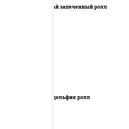
Кунсей фурай запеченный ролл
new
рис, нори, сыр сливочный, авокадо,
лосось слабосоленый
Филадельфия ролл