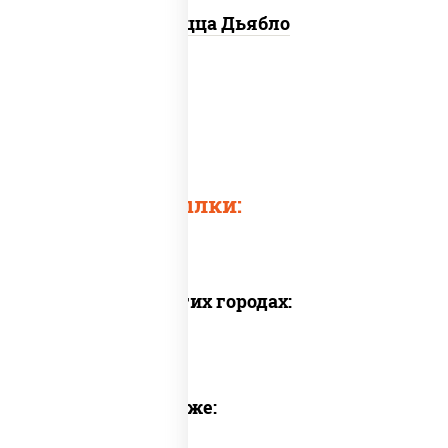
Пицца Дьябло
Острые суши
Chicken pizza
Быстрые ссылки:
Доставка в других городах:
Предлагаем также: