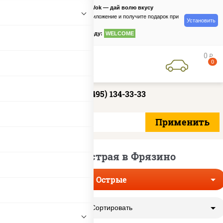
PizzaSushiWok — дай волю вкусу
Скачайте приложение и получите подарок при
Установить
заказе
по промокоду:
WELCOME
0
руб
0
+7 (495) 134-33-33
Пицца острая в Фрязино
Острые
Сортировать