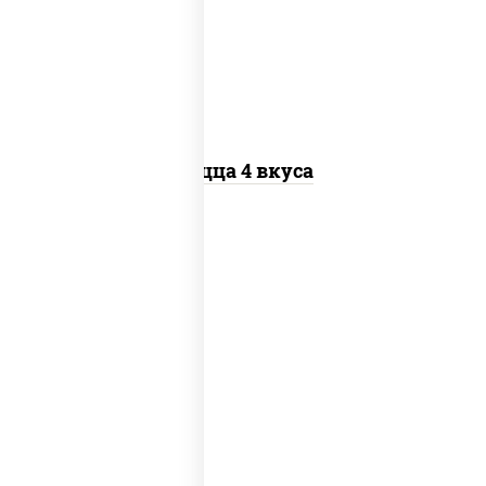
"пепперони", бекон, перец "халапеньо",
грудка куриная, помидоры, шампиньоны
св, ветчина
Пицца 4 вкуса
соус "техасский барбекю", моцарелла
для пиццы, лук красный, колбаса
"салями", ветчина, перец "халапеньо",
помидоры, огурцы маринованные