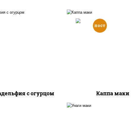
пост
, нори, сыр сливочный,
рис, нори, огурцы све
урцы свежие, лосось
кунжут
слабосоленый
дельфия с огурцом
Каппа маки