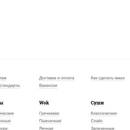
там
Доставка и оплата
Как сделать заказ
стандарты
Вакансии
лы
Wok
Суши
ические
Гречневая
Классические
енные
Пшеничная
Спайс
пуре
Яичная
Запеченные