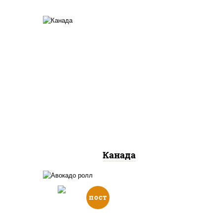
соус "унаги", рис, нори, сыр
жие,
сливочный, огурцы свежие,
лосось слабосоленый, угорь
копченый, кунжут
Канада
пост