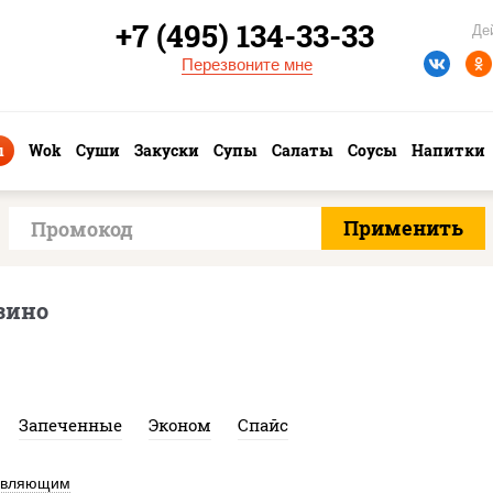
+7 (495) 134-33-33
Де
Перезвоните мне
ы
Wok
Суши
Закуски
Супы
Салаты
Соусы
Напитки
зино
Запеченные
Эконом
Спайс
авляющим