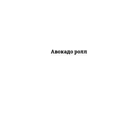
ри,
рь
рис, нори, авокадо
т
Авокадо ролл