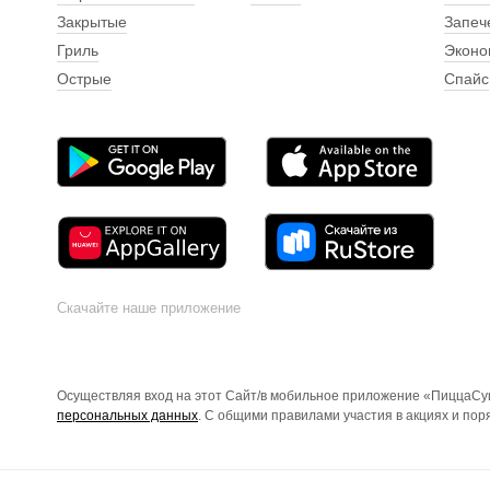
Закрытые
Запеч
Гриль
Эконо
Острые
Спайс
Скачайте наше приложение
Осуществляя вход на этот Сайт/в мобильное приложение «ПиццаСуш
персональных данных
. С общими правилами участия в акциях и по