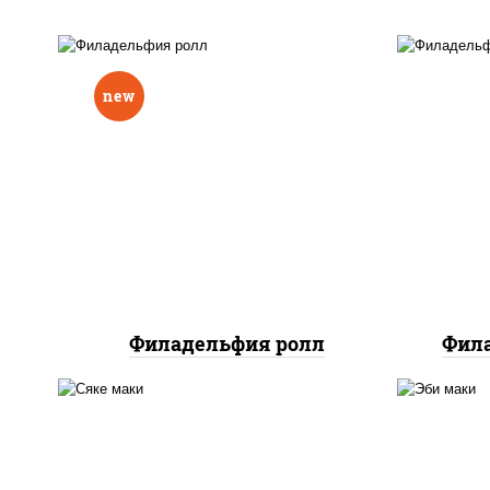
new
рис, нори, сыр сливочный,
рис
авокадо, лосось
ог
слабосоленый
Филадельфия ролл
Фила