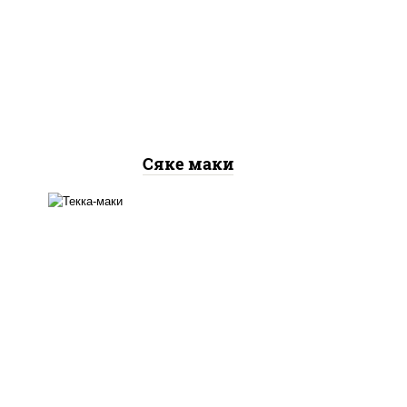
рис, нори, лосось
слабосоленый
Сяке маки
рис, нори, тунец