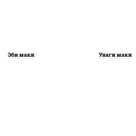
соус "унаги", рис, но
рис, нори, креветки
огурцы свежие, уго
копченый, кунжу
Эби маки
Унаги маки