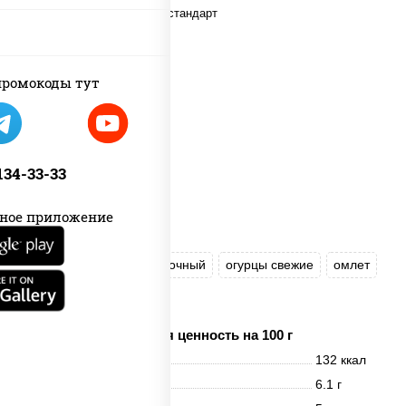
ромокоды тут
 134-33-33
ное приложение
рис
нори
сыр сливочный
огурцы свежие
омлет
лосось слабосоленый
Пищевая ценность на 100 г
Энерг. ценность
132 ккал
Белки
6.1 г