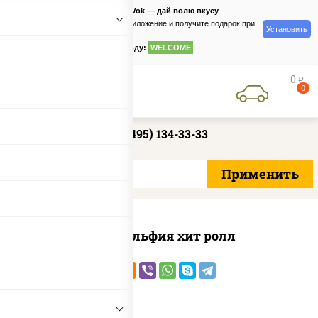
PizzaSushiWok — дай волю вкусу
Скачайте приложение и получите подарок при
Установить
заказе
по промокоду:
WELCOME
0
руб
0
+7 (495) 134-33-33
Филадельфия хит ролл