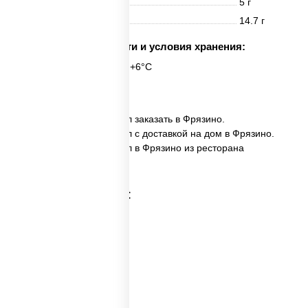
Жиры
5 г
Углеводы
14.7 г
Срок годности и условия хранения:
6 часов при t° от +2°C до +6°C
6 шт.
✅ Филадельфия хит ролл заказать в Фрязино.
✅ Филадельфия хит ролл с доставкой на дом в Фрязино.
✅ Филадельфия хит ролл в Фрязино из ресторана
ПиццаСушиВок.
Категории товара: