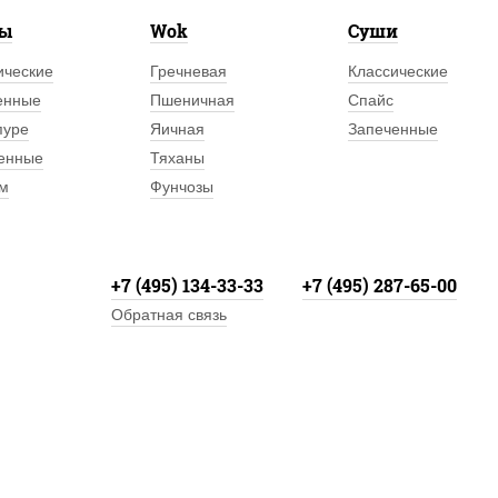
лы
Wok
Суши
ические
Гречневая
Классические
енные
Пшеничная
Спайс
пуре
Яичная
Запеченные
енные
Тяханы
м
Фунчозы
+7 (495) 134-33-33
+7 (495) 287-65-00
Обратная связь