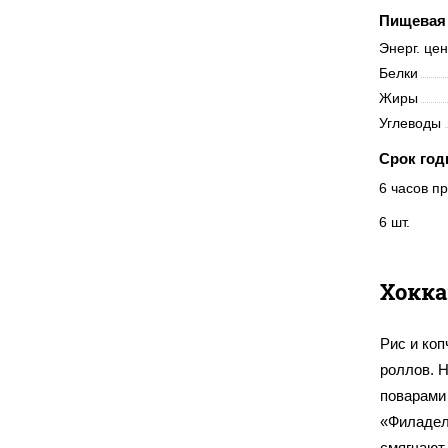
Пищевая 
Энерг. це
Белки
Жиры
Углеводы
Срок год
6 часов пр
6 шт.
Хокка
Рис и коп
роллов. 
поварами
«Филадел
смягчают 