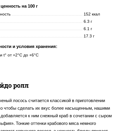
ценность на 100 г
нность
152 ккал
6.3 г
6.1 г
17.3 г
ности и условия хранения:
и t° от +2°C до +6°C
йдо ролл
ченый лосось считается классикой в приготовлении
Но чтобы сделать их вкус более насыщенным, нашими
 добавляется к ним снежный краб в сочетании с сыром
ьфия». Тонкие оттенки крабового мяса немного
аромат копченого лосося, а нежность блюду придает