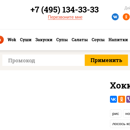
+7 (495) 134-33-33
Де
Перезвоните мне
ы
Wok
Суши
Закуски
Супы
Салаты
Соусы
Напитки
Хок
рис
но
лосось к