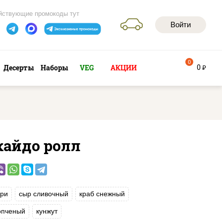
йствующие промокоды тут
Войти
0
0
Десерты
Наборы
VEG
АКЦИИ
руб
кайдо ролл
ри
сыр сливочный
краб снежный
опченый
кунжут