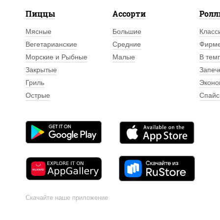
Пиццы
Ассорти
Рол
Мясные
Большие
Класс
Вегетарианские
Средние
Фирм
Морские и Рыбные
Малые
В тем
Закрытые
Запеч
Гриль
Эконо
Острые
Спайс
Скачайте наше приложение