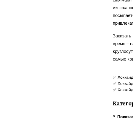
изысканн
посыпает
привлека
Заказать
время – 
круглосу
самые кр
✅ Хоккайд
✅ Хоккайд
✅ Хоккайд
Катего