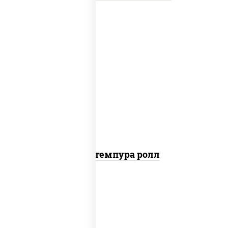
нори, краб снежный, сыр сливочный,
икра "масаго", омлет, угорь копченый,
сухари панировочные, соус "унаги"
Кани темпура ролл