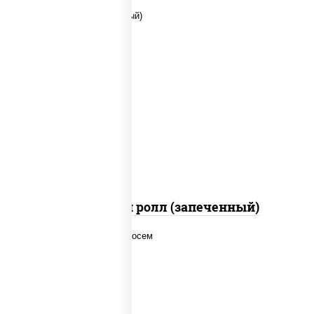
рис, нори, сыр сливочный, помидоры,
куриная грудка с паприкой, соус "спайс"
(майонез соус чили соус шрирача)
Чили чикен ролл (запеченный)