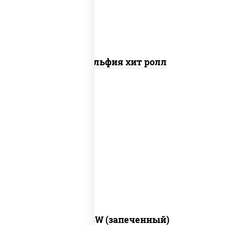
Филадельфия хит ролл
рис, нори, сыр сливочный, краб снежный,
соус "яки" (майонез чеснок масаго
лосось слабосолёный), соус "унаги"
Город PSW (запеченный)