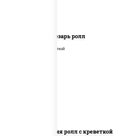
паприкой, салат "айсберг", кунжут
Цезарь ролл
рис, нори, огурцы свежие, салат
"айсберг", сыр сливочный, креветки,
соус "унаги"
Филадельфия ролл с креветкой