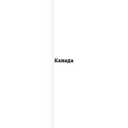
соус "унаги", рис, нори, сыр сливочный,
огурцы свежие, лосось слабосоленый,
угорь копченый, кунжут
Канада
рис, нори, майонез, авокадо, огурцы
свежие, лосось слабосоленый, икра
"масаго"