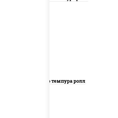
рис, нори, тунец, сыр сливочный, огурцы
свежие, соус "спайс" (майонез соус чили
соус шрирача), сухари панировочные
Бонито темпура ролл
рис, нори, сыр сливочный, огурцы