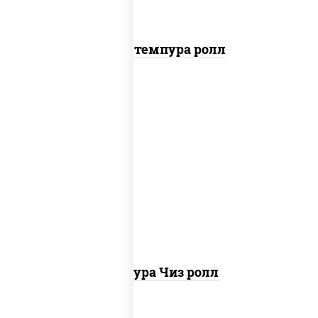
Бекон темпура ролл
рис, нори, сыр сливочный, сухари
панировочные
Темпура Чиз ролл