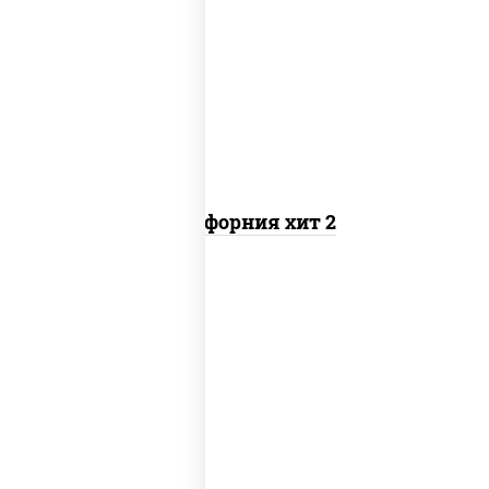
рис, нори, майонез, авокадо, краб
снежный, икра "масаго"
Калифорния хит 2
рис, нори, бекон, соус "техасский
барбекю", сыр сливочный, огурцы
свежие, сухари панировочные