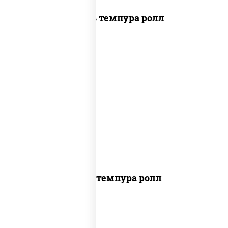
Цезарь темпура ролл
рис, нори, тунец, омлет, соус "спайс"
(майонез соус чили соус шрирача), сухари
панировочные
Тунец темпура ролл