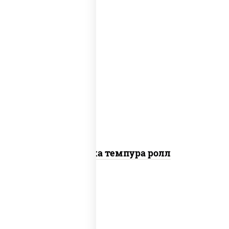
рис, нори, креветки, сыр сливочный,
салат "айсберг", сухари панировочные
Креветка темпура ролл
рис, нори, сыр сливочный, огурцы