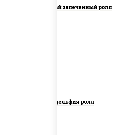
Кунсей фурай запеченный ролл
new
рис, нори, сыр сливочный, авокадо,
лосось слабосоленый
Филадельфия ролл