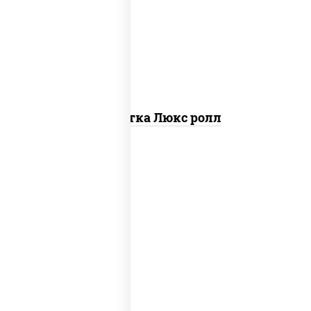
креветки, рис, нори, майонез, икра
"масаго", кляр, сухари панировочные,
кунжут
Креветка Люкс ролл
соус "цезарь" (масло растительное
загустители сахар яйца чеснок специи
перец черный консерванты), сыр
"пармезан", рис, нори, салат "айсберг",
помидоры, куриная грудка с паприкой,
сухари панировочные