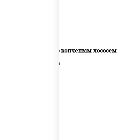
рис, нори, соус "спайс" (майонез соус
чили соус шрирача), лосось копченый
Спайс ролл с копченым лососем
рис, нори, сыр сливочный, лосось
слабосоленый, икра "масаго", сухари
панировочные