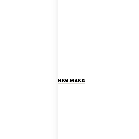
рис, нори, лосось слабосоленый
Сяке маки
рис, нори, сыр сливочный, огурцы
свежие, омлет, лосось слабосоленый