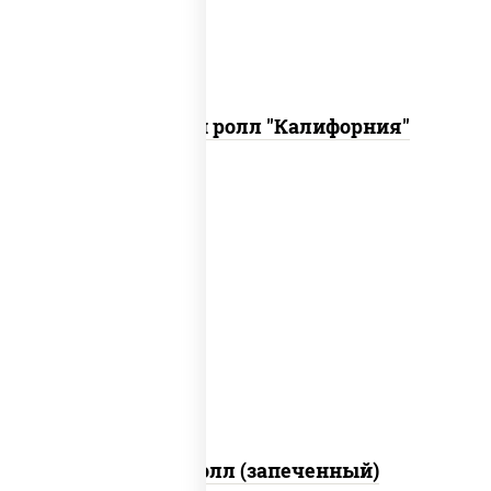
Запеченный ролл "Калифорния"
рис, нори, сыр сливочный, огурцы
свежие, куриная грудка с паприкой,
бекон, соус "унаги", кунжут
Бостон ролл (запеченный)