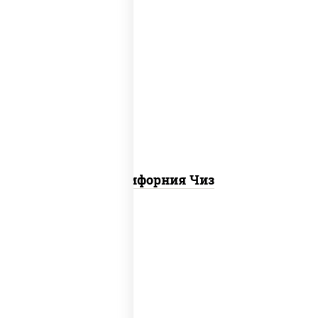
рис, нори, сыр сливочный, икра "масаго"
Калифорния Чиз
соус "цезарь" (масло растительное
загустители сахар яйца чеснок специи
перец черный консерванты), сыр
"пармезан", рис, нори, куриная грудка с