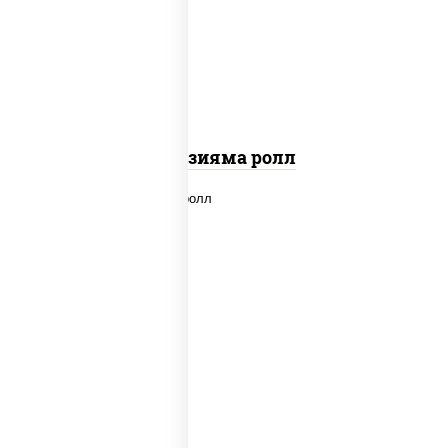
"вулкан" (креветки отварные; краб
снежный; майонез; чеснок; икра масаго)
Фудзияма ролл
new
рис, нори, лосось копченый, сыр
сливочный, огурцы свежие, соус "вулкан"
(креветки отварные; краб снежный;
майонез; чеснок; икра масаго), кунжут