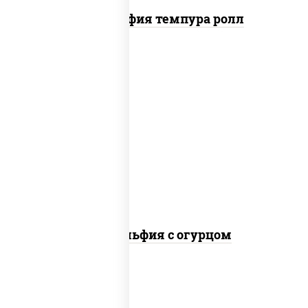
Филадельфия темпура ролл
рис, нори, сыр сливочный, огурцы
свежие, лосось слабосоленый
Филадельфия с огурцом