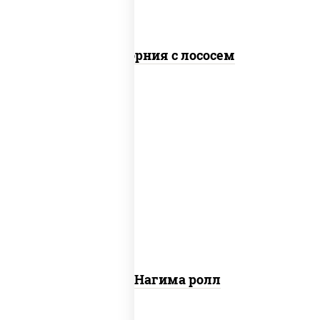
Калифорния с лососем
рис, нори, сыр сливочный, огурцы
свежие, лосось слабосоленый
Сяке Нагима ролл