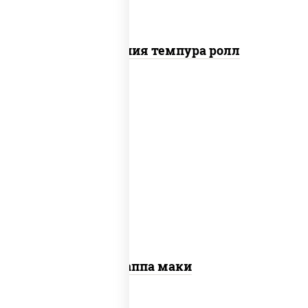
Калифорния темпура ролл
пост
рис, нори, огурцы свежие, кунжут
Каппа маки