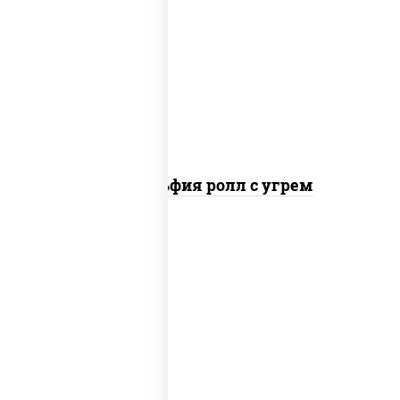
рис, нори, сыр сливочный, угорь
копченый, соус "унаги", кунжут
Филадельфия ролл с угрем
рис, нори, икра "масаго", майонез, краб
снежный, огурцы свежие, авокадо,
сухари панировочные