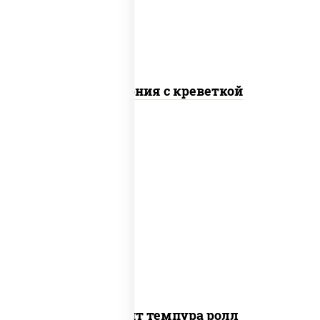
Калифорния с креветкой
рис, нори, угорь копченый, икра
"масаго", сыр сливочный, огурцы свежие,
сухари панировочные
Динамит темпура ролл