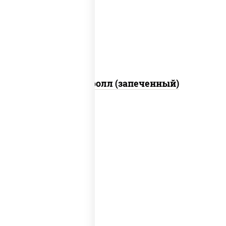
свежие, икра "масаго", соус "яки"
(майонез чеснок масаго лосось
слабосолёный), соус "унаги"
Сальмон ролл (запеченный)
рис, нори, сыр сливочный, бекон, куриная
грудка с паприкой, сыр "пармезан", соус
"цезарь" (масло растительное
загустители сахар яйца чеснок специи
перец черный консерванты)