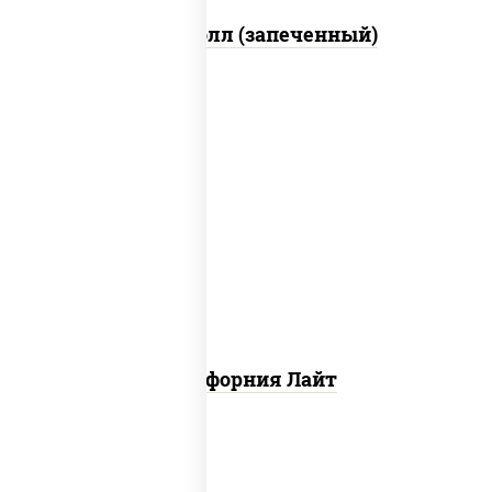
Митто ролл (запеченный)
рис, нори, майонез, краб снежный,
огурцы свежие, икра "масаго"
Калифорния Лайт