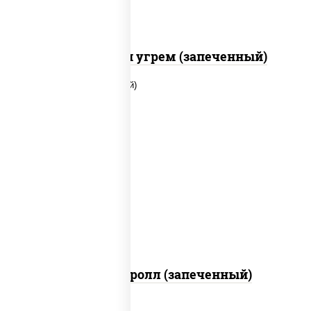
С креветкой и угрем (запеченный)
рис, нори, огурцы свежие, помидоры,
куриная грудка с паприкой, соус "шеф"
(майонез соус соевый зелень чеснок)
Тори Маки ролл (запеченный)