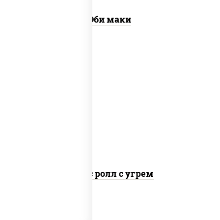
Эби маки
рис, нори, соус "спайс" (майонез соус
чили соус шрирача), угорь копченый
Спайс ролл с угрем