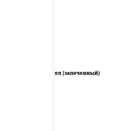
рис, нори, сыр сливочный, салат
"айсберг", куриная грудка с паприкой,
лук фри, сыр "пармезан", соус "цезарь"
(масло растительное загустители
сахар яйца чеснок специи перец черный
консерванты)
Хотто ролл (запеченный)
рис, нори, огурцы свежие, краб снежный,
икра "масаго", соус "хот" (майонез
кетчуп табаско чеснок масаго)