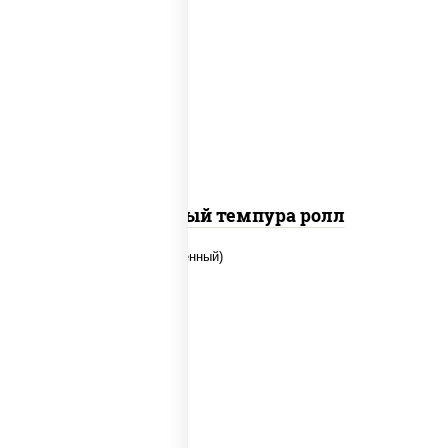
рис, нори, лосось слабосоленый, огурцы
свежие, сыр сливочный, сухари
панировочные
Сливочный темпура ролл
рис, нори, огурцы свежие, креветки,
угорь копченый, икра "масаго", соус
"хот" (майонез кетчуп табаско чеснок
масаго)