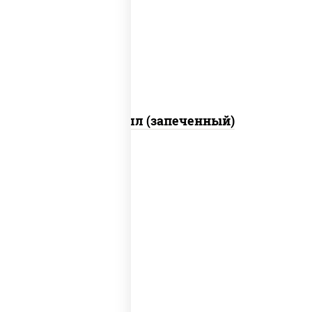
свежие, креветки, лосось слабосоленый,
соус "унаги", соус "спайс" (майонез соус
чили соус шрирача), икра "масаго"
Ойси ролл (запеченный)
рис, нори, креветки