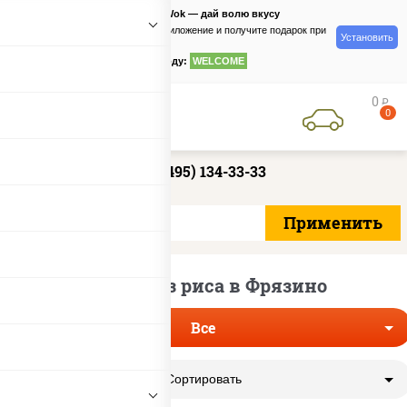
PizzaSushiWok — дай волю вкусу
Скачайте приложение и получите подарок при
Установить
заказе
по промокоду:
WELCOME
0
руб
0
+7 (495) 134-33-33
Роллы без риса в Фрязино
Все
Сортировать