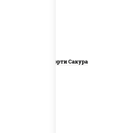
калифорния чиз, филадельфия дуэт
ролл, креветка люкс ролл, ролл цезарь
Ассорти Сакура
ролл калифорния хит 2, филадельфия
хит ролл, ролл цезарь