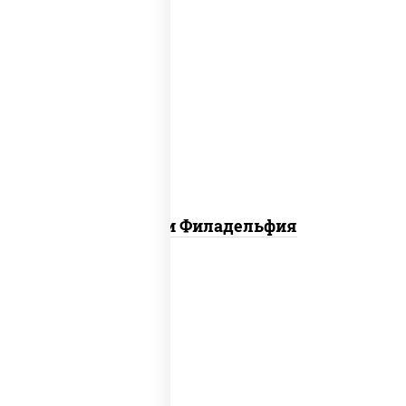
филадельфия ролл с угрем,
филадельфия ролл с креветкой,
филадельфия хит ролл
Ассорти Филадельфия
сливочный темпура ролл, динамит
темпура ролл, бекон темпура ролл,
цезарь темпура ролл