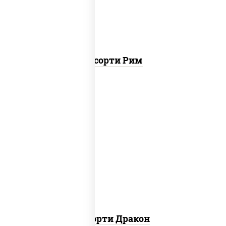
Ассорти Рим
канада, филадельфия ролл c огурцом
Ассорти Дракон