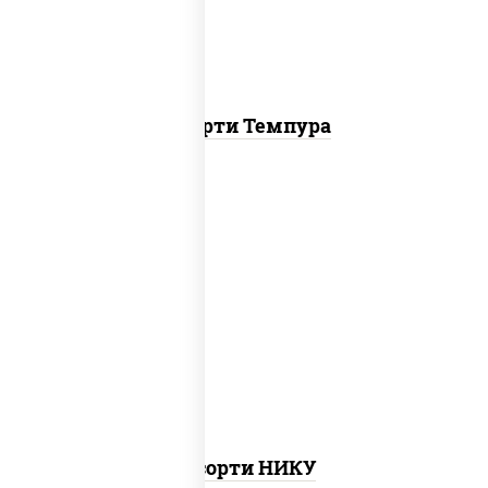
Ассорти Темпура
агиро ролл, цезарь темпура ролл,
митто ролл, тори маки ролл new, бекон
темпура ролл, ролл цезарь
Ассорти НИКУ