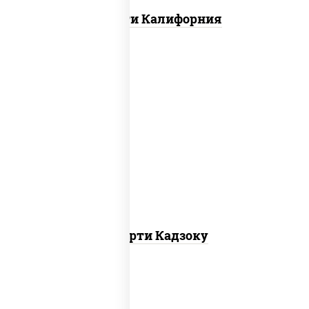
Ассорти Калифорния
агиро ролл,
калифорния спайс
, каппа
маки
Ассорти Кадзоку