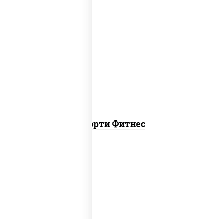
пост
ясай маки, каппа маки, чука ролл
Ассорти Фитнес
ролл цезарь, ролл цезарь с лососем