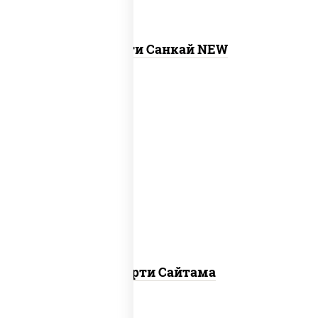
Ассорти Санкай NEW
хотто ролл, бостон ролл, темпура чиз
ролл, сяке нагима ролл, калифорния
лайт
Ассорти Сайтама