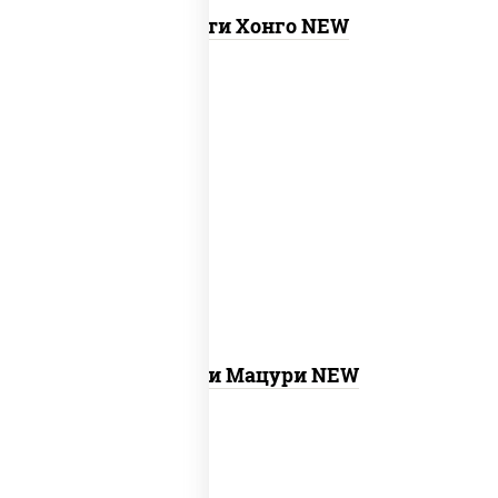
Ассорти Хонго NEW
new
бекон темпура ролл,
запеченный
лосось
, бостон ролл, ролл калифорния
хит 2, креветка темпура ролл, ролл
цезарь с лососем, ролл хоккайдо, ролл
сальмон
Ассорти Мацури NEW
филадельфия ролл c огурцом, ролл
new
калифорния хит 2, ролл цезарь,