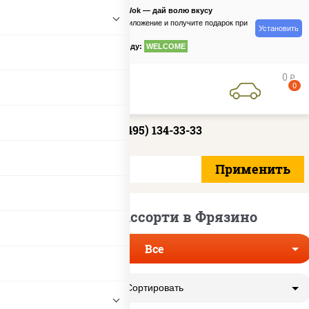
PizzaSushiWok — дай волю вкусу
Скачайте приложение и получите подарок при
Установить
заказе
по промокоду:
WELCOME
0
руб
0
+7 (495) 134-33-33
Доставка ассорти в Фрязино
Все
Сортировать