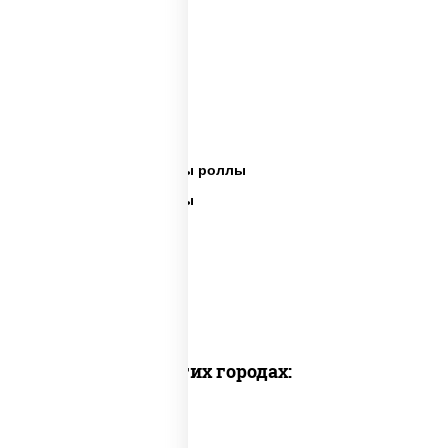
Сет пицца роллы
Суши вок ассорти
Ассорти сеты
Пицца суши вок сеты роллы
Пицца суши вок сеты
Сеты суши вок
Суши в суши сет
Суши сет солнцево
Суши set
Доставка в других городах: