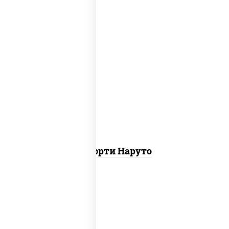
хотто ролл, бостон ролл, городpsw
Ассорти Наруто
ролл цезарь,
запеченный ролл