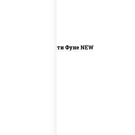
ролл калифорния хит 2, гурмэ темпура
ролл
Ассорти Фуне NEW
new
тунец темпура ролл
, сяке маки, ролл
калифорния хит 2, калифорния хит 1