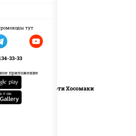
ромокоды тут
унаги маки, сяке маки, эби маки, каппа
маки
 134-33-33
ное приложение
Ассорти Хосомаки
new
каппа маки, филадельфия хит ролл,