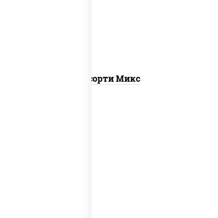
калифорния
,
запеченный лосось
,
калифорния с лососем с/с, гурмэ
темпура ролл, бекон темпура ролл
Ассорти Микс
ролл калифорния хит 2,
запеченный
ролл калифорния
, калифорния с
лососем с/с, калифорния хит 1