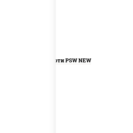
калифорния с креветкой, сяке маки,
унаги маки, филадельфия ролл с угрем,
агиро ролл, креветка люкс ролл,
токио
темпура ролл
, бекон темпура ролл,
сливочный темпура ролл, креветка
темпура ролл,
запеченный ролл
калифорния
,
запеченный лосось
,
бостон ролл, ролл сальмон
Ассорти PSW NEW
new
митто ролл, тори маки ролл new