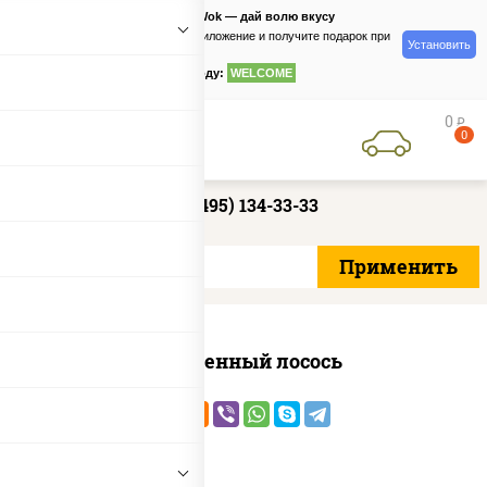
PizzaSushiWok — дай волю вкусу
Скачайте приложение и получите подарок при
Установить
заказе
по промокоду:
WELCOME
0
руб
0
+7 (495) 134-33-33
Запеченный лосось