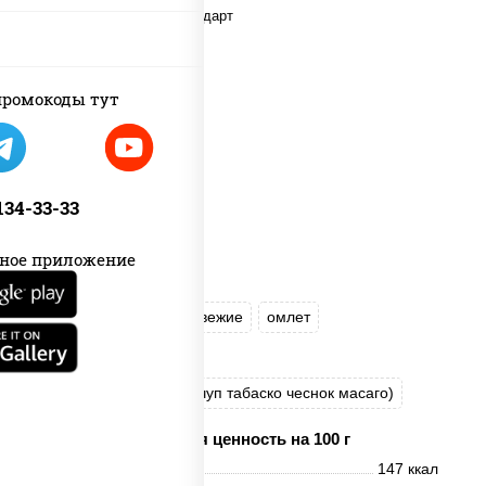
ромокоды тут
 134-33-33
ное приложение
рис
нори
огурцы свежие
омлет
лосось слабосоленый
соус "Хот" (майонез кетчуп табаско чеснок масаго)
Пищевая ценность на 100 г
Энерг. ценность
147 ккал