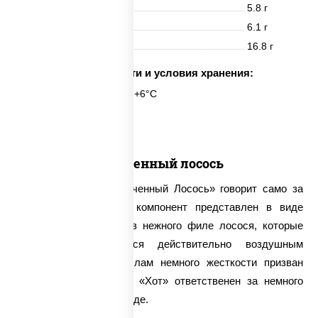
Белки
5.8 г
Жиры
6.1 г
Углеводы
16.8 г
Срок годности и условия хранения:
6 часов при t° от +2°C до +6°C
6 шт.
Запеченный лосось
Название ролла «Запеченный Лосось» говорит само за
себя – основной его компонент представлен в виде
слабосоленых кусочков нежного филе лосося, которые
эффектно дополняются действительно воздушным
омлетом. Придать роллам немного жесткости призван
свежий огурец, а соус «Хот» ответственен за немного
островатые нотки в блюде.