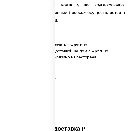
Заказать такое блюдо можно у нас круглосуточно.
Доставка ролла «Запеченный Лосось» осуществляется в
самые кратчайшие сроки.
✅ Запеченный лосось заказать в Фрязино.
✅ Запеченный лосось с доставкой на дом в Фрязино.
✅ Запеченный лосось в Фрязино из ресторана
ПиццаСушиВок.
Категории товара:
Платная доставка
руб