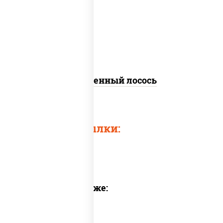
слабосоленый, соус "хот" (майонез
кетчуп табаско чеснок масаго)
Запеченный лосось
Быстрые ссылки:
Предлагаем также: