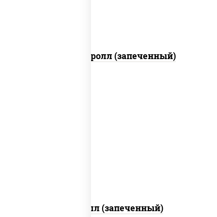
Тори Маки ролл (запеченный)
рис, нори, сыр сливочный, огурцы
свежие, креветки, лосось слабосоленый,
соус "унаги", соус "спайс" (майонез соус
чили соус шрирача), икра "масаго"
Ойси ролл (запеченный)