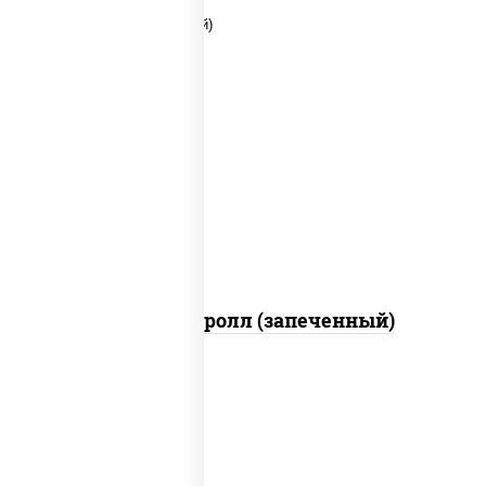
рис, нори, соус "яки" (майонез чеснок
масаго лосось слабосолёный),
помидоры, краб снежный, соус "спайс"
(майонез соус чили соус шрирача)
Чили кани ролл (запеченный)
рис, нори, огурцы свежие, омлет, лосось