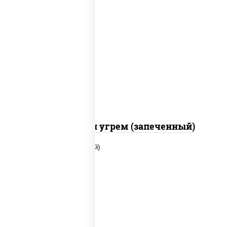
рис, нори, огурцы свежие, креветки,
угорь копченый, икра "масаго", соус
"хот" (майонез кетчуп табаско чеснок
масаго)
С креветкой и угрем (запеченный)
рис, нори, огурцы свежие, помидоры,
куриная грудка с паприкой, соус "шеф"
(майонез соус соевый зелень чеснок)