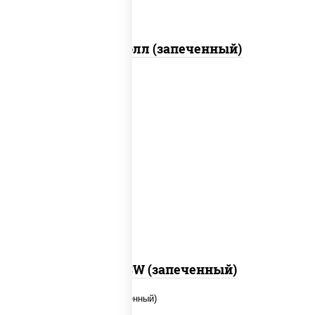
Митто ролл (запеченный)
рис, нори, сыр сливочный, краб снежный,
соус "яки" (майонез чеснок масаго
лосось слабосолёный), соус "унаги"
Город PSW (запеченный)