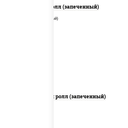
Бостон ролл (запеченный)
рис, нори, сыр сливочный, помидоры,
куриная грудка с паприкой, соус "спайс"
(майонез соус чили соус шрирача)
Чили чикен ролл (запеченный)