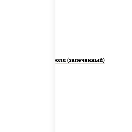
рис, нори, сыр сливочный, огурцы
свежие, икра "масаго", соус "яки"
(майонез чеснок масаго лосось
слабосолёный), соус "унаги"
Сальмон ролл (запеченный)
рис, нори, сыр сливочный, бекон, куриная
грудка с паприкой, сыр "пармезан", соус
"цезарь" (масло растительное
загустители сахар яйца чеснок специи
перец черный консерванты)