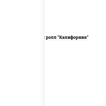
икра "масаго", соус "хот" (майонез
кетчуп табаско чеснок масаго)
Запеченный ролл "Калифорния"
рис, нори, сыр сливочный, огурцы
свежие, куриная грудка с паприкой,
бекон, соус "унаги", кунжут