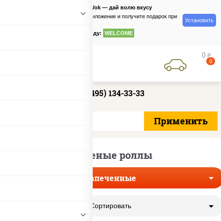
PizzaSushiWok — дай волю вкусу
Скачайте приложение и получите подарок при
Установить
заказе
по промокоду:
WELCOME
0
руб
0
+7 (495) 134-33-33
Жареные роллы
Запеченные
Сортировать