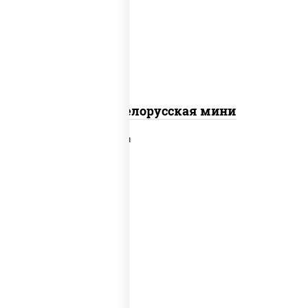
колбаса "салями", бекон, огурцы
маринованные, дольки картофеля, соус
"техасский барбекю"
Пицца Белорусская мини
пицца соус (томаты базилик орегано
чеснок), моцарелла для пиццы,
помидоры, говядина, свинина, грудка
куриная, бекон