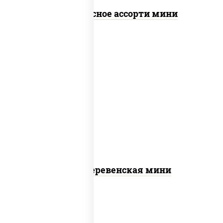
Пицца Мясное ассорти мини
пицца соус (томаты базилик орегано
чеснок), моцарелла для пиццы, чеснок,
лук красный, шампиньоны св, свинина,
бекон
Пицца Деревенская мини