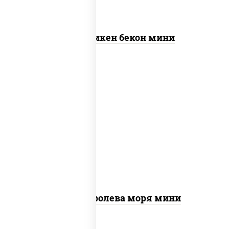
Пицца Чикен бекон мини
пицца соус (томаты базилик орегано
чеснок), моцарелла для пиццы, чеснок,
осьминоги, креветки тигровые,
креветки коктейльные, кальмары,
лимон
Пицца Королева моря мини