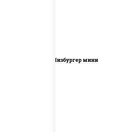
соус "гриль", моцарелла для пиццы,
огурцы маринованные, свинина, грудка
куриная, бекон
Пицца Чизбургер мини
пицца соус (томаты базилик орегано
чеснок), моцарелла для пиццы