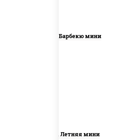
Пицца Барбекю мини
соус "шеф" (майонез соус соевый зелень
чеснок), помидоры, грудка куриная,
огурцы свежие, моцарелла для пиццы
Пицца Летняя мини