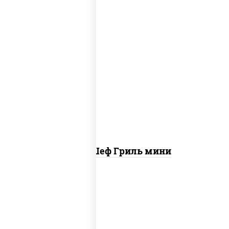
пицца соус (томаты базилик орегано
чеснок), моцарелла для пиццы, колбаса
"пепперони", бекон, свинина, соус
"гриль", лук фри
Пицца Шеф Гриль мини
соус "горчичный" (майонез горчица),
моцарелла для пиццы, лук красный,