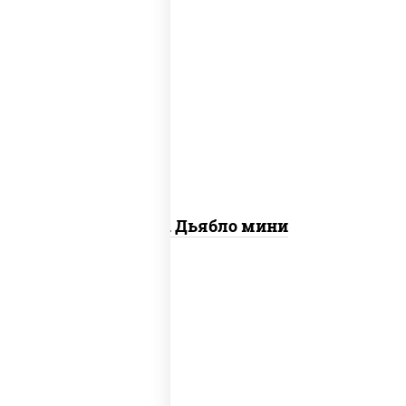
соус "техасский барбекю", моцарелла
для пиццы, лук красный, колбаса
"салями", ветчина, перец "халапеньо",
помидоры, огурцы маринованные
Пицца Дьябло мини
соус "техасский барбекю", моцарелла
для пиццы, колбаса "пепперони",
ветчина, грудка куриная, бекон