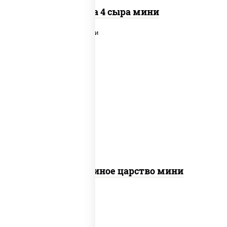
Пицца 4 сыра мини
соус "шеф" (майонез соус соевый зелень
чеснок), моцарелла для пиццы, грудка
куриная
Пицца Куриное царство мини