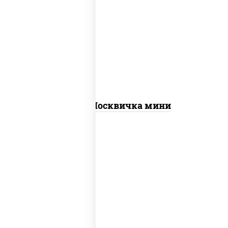
соус "томатно - горчичный", моцарелла
для пиццы, шампиньоны св, помидоры,
перец болгарский, говядина, грудка
куриная, бекон
Пицца Москвичка мини
грудка куриная, бекон, колбаса
"пепперони", моцарелла для пиццы,
пицца соус (томаты базилик орегано
чеснок), помидоры, соус "горчичный"
(майонез горчица)