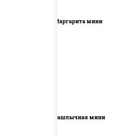
Пицца Маргарита мини
пицца соус (томаты базилик орегано
чеснок), моцарелла для пиццы, лук
красный, огурцы маринованные, грудка
куриная
Пицца Шашлычная мини