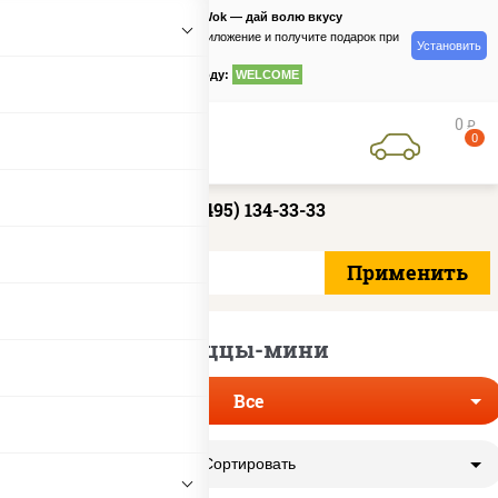
PizzaSushiWok — дай волю вкусу
Скачайте приложение и получите подарок при
Установить
заказе
по промокоду:
WELCOME
0
руб
0
+7 (495) 134-33-33
Пиццы-мини
Все
Сортировать