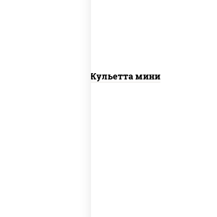
пиццы
Пицца Жульетта мини
пицца соус (томаты базилик орегано
чеснок), моцарелла для пиццы, сыры
моцарелла дор-блю чеддер эмменталь