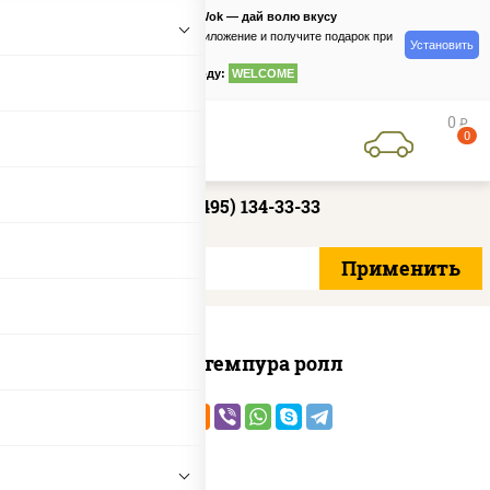
PizzaSushiWok — дай волю вкусу
Скачайте приложение и получите подарок при
Установить
заказе
по промокоду:
WELCOME
0
руб
0
+7 (495) 134-33-33
Кани темпура ролл