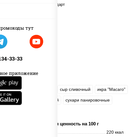
ромокоды тут
 134-33-33
ное приложение
нори
краб снежный
сыр сливочный
икра "Масаго"
омлет
угорь копченый
сухари панировочные
соус "Унаги"
Пищевая ценность на 100 г
Энерг. ценность
220 ккал