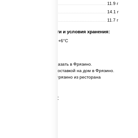
Белки
11.9 г
Жиры
14.1 г
Углеводы
11.7 г
Срок годности и условия хранения:
6 часов при t° от +2°C до +6°C
8 шт.
✅ Кани темпура ролл заказать в Фрязино.
✅ Кани темпура ролл с доставкой на дом в Фрязино.
✅ Кани темпура ролл в Фрязино из ресторана
ПиццаСушиВок.
Категории товара: