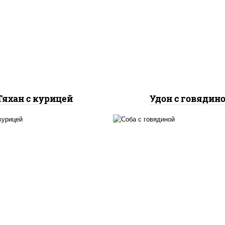
асло растительное,
говядина, морковь, 
дка куриная, морковь,
репчатый, перец
ук репчатый, перец
болгарский, кабачки, 
олгарский, рис, соус
"чесночный", лапш
чесночный", кунжут
пшеничная
Тяхан с курицей
Удон с говядин
асло растительное,
масло растительно
дка куриная, морковь,
говядина, морковь, 
ук репчатый, перец
репчатый, перец
гарский, кабачки, соус
болгарский, кабачки, 
"чесночный", лапша
"чесночный", лапш
стеклянная
гречневая