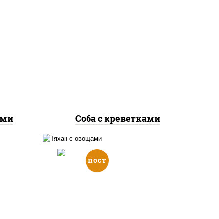
масло растительное,
е,
креветки, морковь, лук
лук
репчатый, перец
болгарский, кабачки, соус
соус
"чесночный", лапша
ичная
гречневая
ами
Соба с креветками
пост
е,
ук
масло растительное,
морковь, лук репчатый,
соус
перец болгарский, рис, соус
а
"чесночный", кунжут