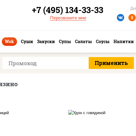
+7 (495) 134-33-33
Де
Перезвоните мне
Wok
Суши
Закуски
Супы
Салаты
Соусы
Напитки
язино
масло растительно