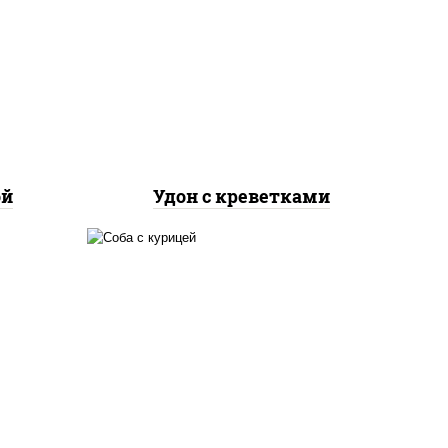
лук
креветки, морковь, лук
репчатый, перец
соус
болгарский, кабачки, соус
а
"чесночный", лапша
пшеничная
ой
Удон с креветками
е,
масло растительное,
лук
грудка куриная, морковь,
лук репчатый, перец
соус
болгарский, кабачки, соус
а
"чесночный", лапша
гречневая