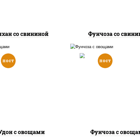
чесночный", кунжут
стеклянная
яхан со свининой
Фунчоза со свини
пост
пост
асло растительное,
масло растительно
рковь, лук репчатый,
морковь, лук репчат
ц болгарский, кабачки,
перец болгарский, каб
ус "чесночный", лапша
соус "чесночный", ла
пшеничная, кунжут
стеклянная, кунж
Удон с овощами
Фунчоза с овощ