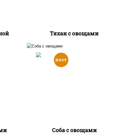
ной
Тяхан с овощами
пост
е,
масло растительное,
ый,
морковь, лук репчатый,
ачки,
перец болгарский, кабачки,
пша
соус "чесночный", лапша
ут
гречневая, кунжут
ами
Соба с овощами