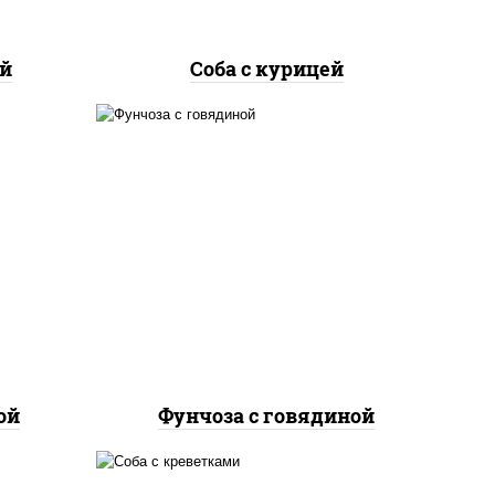
ой
Соба с курицей
масло растительное,
е,
говядина, морковь, лук
лук
репчатый, перец
болгарский, кабачки, соус
ус
"чесночный", лапша
ут
стеклянная
ой
Фунчоза с говядиной