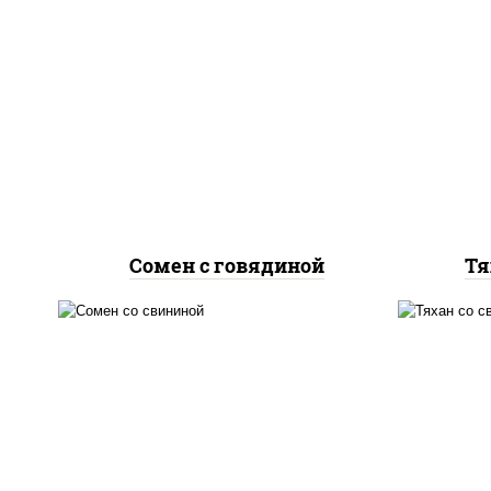
масло растительное,
м
говядина, морковь, лук
кр
репчатый, перец
болгарский, кабачки, соус
б
"чесночный", лапша яичная
"
Сомен с говядиной
Тя
масло растительное,
м
свинина, морковь, лук
с
репчатый, перец
болгарский, кабачки, соус
б