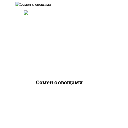
масло растительное,
морковь, лук репчатый,
перец болгарский, кабачки,
соус "чесночный", лапша
яичная, кунжут
Сомен с овощами