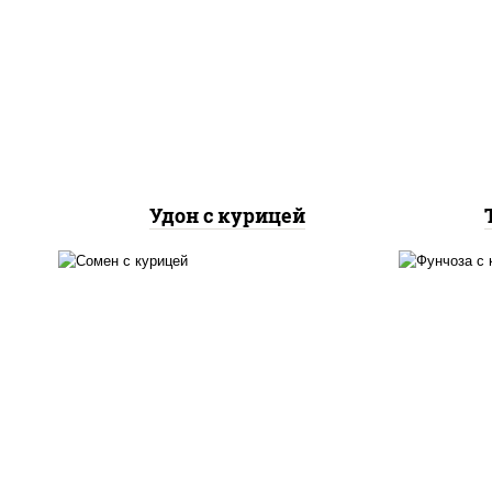
м
грудка куриная, морковь,
гру
лук репчатый, перец
л
болгарский, кабачки, соус
б
"чесночный", лапша
"
пшеничная
Удон с курицей
м
масло растительное,
гру
грудка куриная, морковь,
л
лук репчатый, перец
бол
болгарский, кабачки, соус
"чесночный", лапша яичная