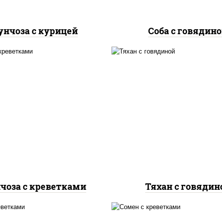
унчоза с курицей
Соба с говядин
асло растительное,
масло растительно
еветки, морковь, лук
говядина, морковь, 
репчатый, перец
репчатый, перец
гарский, кабачки, соус
болгарский, рис, со
"чесночный", лапша
"чесночный", кунж
стеклянная
чоза с креветками
Тяхан с говядин