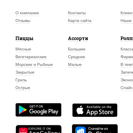
О компании
Контакты
Клиен
Отзывы
Карта сайта
Наши 
Пиццы
Ассорти
Рол
Мясные
Большие
Класс
Вегетарианские
Средние
Фирм
Морские и Рыбные
Малые
В тем
Закрытые
Запеч
Гриль
Эконо
Острые
Спайс