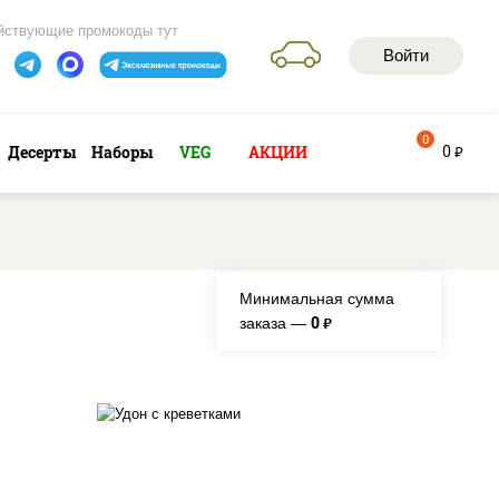
йствующие промокоды тут
Войти
0
0
Десерты
Наборы
VEG
АКЦИИ
руб
Минимальная сумма
0
заказа —
руб.
е,
масло растительное,