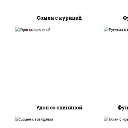
Сомен с курицей
Ф
масло растительное,
м
свинина, морковь, лук
кр
репчатый, перец
болгарский, кабачки, соус
бол
"чесночный", лапша
пшеничная
Удон со свининой
Фун