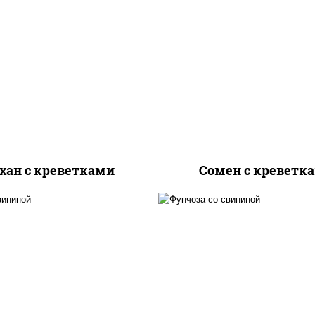
асло растительное,
масло растительно
еветки, морковь, лук
креветки, морковь, 
репчатый, перец
репчатый, перец
олгарский, рис, соус
болгарский, кабачки, 
чесночный", кунжут
"чесночный", лапша я
хан с креветками
Сомен с креветк
масло растительно
асло растительное,
свинина, морковь, л
винина, морковь, лук
репчатый, перец
репчатый, перец
болгарский, кабачки, 
олгарский, рис, соус
"чесночный", лапш