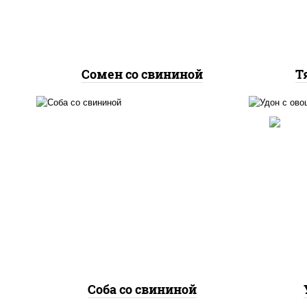
"чесночный", лапша яичная
"
Сомен со свининой
Т
масло растительное,
м
свинина, морковь, лук
мо
репчатый, перец
пере
болгарский, кабачки, соус
со
"чесночный", лапша
гречневая
Соба со свининой