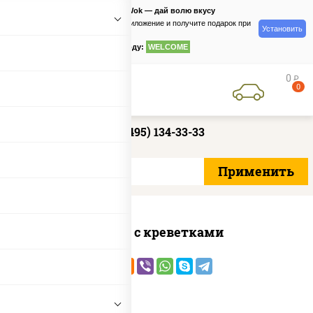
PizzaSushiWok — дай волю вкусу
Скачайте приложение и получите подарок при
Установить
заказе
по промокоду:
WELCOME
0
руб
0
+7 (495) 134-33-33
Сомен с креветками