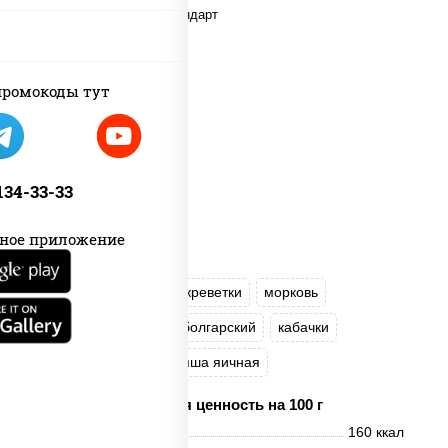
ромокоды тут
 134-33-33
ное приложение
масло растительное
креветки
морковь
лук репчатый
перец болгарский
кабачки
соус "Чесночный"
лапша яичная
Пищевая ценность на 100 г
Энерг. ценность
160 ккал