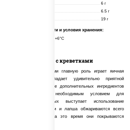
Белки
6 г
Жиры
6.5 г
Углеводы
19 г
Срок годности и условия хранения:
6 часов при t° от +2°C до +6°C
Сомен с креветками
В сомене с креветками главную роль играет яичная
лапша, которая обладает удивительно приятной
структурой. В качестве дополнительных ингредиентов
выступают овощи, необходимым условием для
приготовления которых выступает использование
сковороды вок. Овощи и лапша обжариваются всего
несколько минут, и за это время они покрываются
потрясающей корочкой.