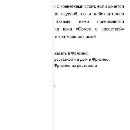
Поэтому заказать сомен с креветками стоит, если хочется
полакомиться не только вкусной, но и действительно
полезной пищей. Заказы нами принимаются
круглосуточно.
Доставка вока
«Сомен с креветкой»
осуществляется в самые кратчайшие сроки!
✅ Сомен с креветками заказать в Фрязино.
✅ Сомен с креветками с доставкой на дом в Фрязино.
✅ Сомен с креветками в Фрязино из ресторана
ПиццаСушиВок.
Категории товара: