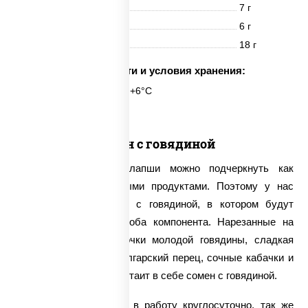
Белки
7 г
Жиры
6 г
Углеводы
18 г
Срок годности и условия хранения:
6 часов при t° от +2°C до +6°C
Сомен с говядиной
Тонкий вкус яичной лапши можно подчеркнуть как
овощами, так и мясными продуктами. Поэтому у нас
можно заказать сомен с говядиной, в котором будут
присутствовать сразу оба компонента. Нарезанные на
длинные полоски кусочки молодой говядины, сладкая
морковь, пикантный болгарский перец, сочные кабачки и
многое другое – вот что таит в себе сомен с говядиной.
Мы принимаем заказы в работу круглосуточно, так же