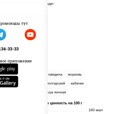
ромокоды тут
 134-33-33
ное приложение
масло растительное
говядина
морковь
лук репчатый
перец болгарский
кабачки
соус "Чесночный"
лапша яичная
Пищевая ценность на 100 г
Энерг. ценность
160 ккал