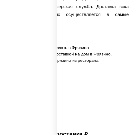
работает и наша курьерская служба.
Доставка вока
«Сомен с говядиной» осуществляется в самые
кратчайшие сроки!
✅ Сомен с говядиной заказать в Фрязино.
✅ Сомен с говядиной с доставкой на дом в Фрязино.
✅ Сомен с говядиной в Фрязино из ресторана
ПиццаСушиВок.
Категории товара:
Платная доставка
руб