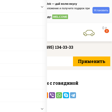
PizzaSushiWok — дай волю вкусу
Скачайте приложение и получите подарок при
Установить
заказе
по промокоду:
WELCOME
0
руб
0
+7 (495) 134-33-33
Сомен с говядиной