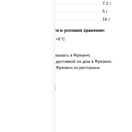
Белки
7.2 г
Жиры
5 г
Углеводы
16 г
Срок годности и условия хранения:
6 часов при t° от +2°C до +6°C
✅ Фунчоза с говядиной заказать в Фрязино.
✅ Фунчоза с говядиной с доставкой на дом в Фрязино.
✅ Фунчоза с говядиной в Фрязино из ресторана
ПиццаСушиВок.
Категории товара: