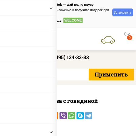
PizzaSushiWok — дай волю вкусу
Скачайте приложение и получите подарок при
Установить
заказе
по промокоду:
WELCOME
0
руб
0
+7 (495) 134-33-33
Фунчоза с говядиной