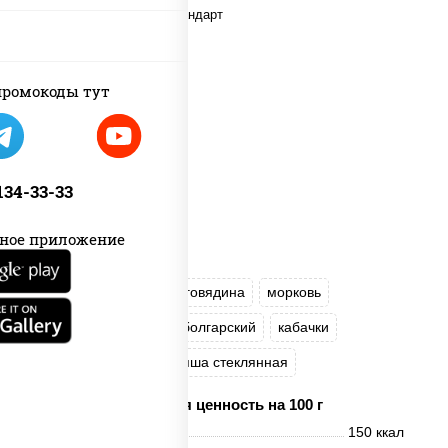
ромокоды тут
 134-33-33
ное приложение
масло растительное
говядина
морковь
лук репчатый
перец болгарский
кабачки
соус "Чесночный"
лапша стеклянная
Пищевая ценность на 100 г
Энерг. ценность
150 ккал