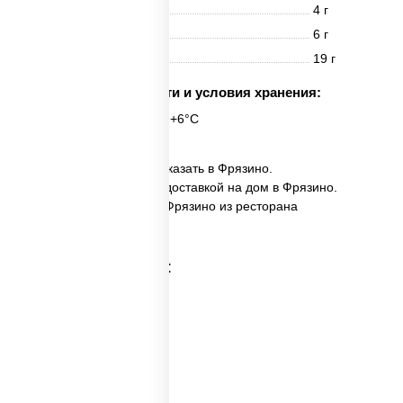
Белки
4 г
Жиры
6 г
Углеводы
19 г
Срок годности и условия хранения:
6 часов при t° от +2°C до +6°C
✅ Фунчоза с овощами заказать в Фрязино.
✅ Фунчоза с овощами с доставкой на дом в Фрязино.
✅ Фунчоза с овощами в Фрязино из ресторана
ПиццаСушиВок.
Категории товара: