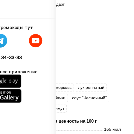
пост
ромокоды тут
 134-33-33
ное приложение
масло растительное
морковь
лук репчатый
перец болгарский
кабачки
соус "Чесночный"
лапша стеклянная
кунжут
Пищевая ценность на 100 г
Энерг. ценность
165 ккал