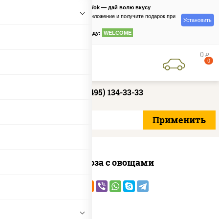
PizzaSushiWok — дай волю вкусу
Скачайте приложение и получите подарок при
Установить
заказе
по промокоду:
WELCOME
0
руб
0
+7 (495) 134-33-33
Фунчоза с овощами