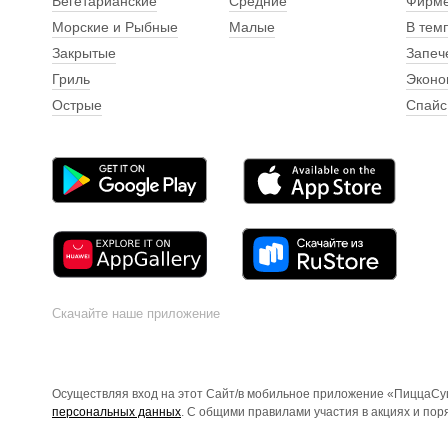
Вегетарианские
Средние
Фирм
Морские и Рыбные
Малые
В тем
Закрытые
Запеч
Гриль
Эконо
Острые
Спайс
Скачайте наше приложение
Осуществляя вход на этот Сайт/в мобильное приложение «ПиццаСуш
персональных данных
. С общими правилами участия в акциях и по