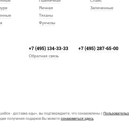
енные
Пшеничная
Спайс
пуре
Яичная
Запеченные
енные
Тяханы
м
Фунчозы
+7 (495) 134-33-33
+7 (495) 287-65-00
Обратная связь
иВок - доставка еды», вы подтверждаете, что ознакомлены с
Пользовательс
рядке получения подарков Вы можете
ознакомиться здесь