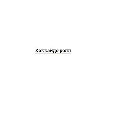
рис, нори, сыр сливочный,
краб снежный, лосось
копченый, кунжут
Хоккайдо ролл