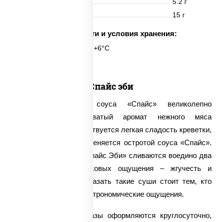
Жиры
5.2 г
Углеводы
15 г
Срок годности и условия хранения:
6 часов при t° от +2°C до +6°C
Спайс эби
Жгуче-острый вкус соуса «Спайс» великолепно
подчеркивает сладковатый аромат нежного мяса
креветки. Сначала чувствуется легкая сладость креветки,
которая постепенно оттеняется остротой соуса «Спайс».
Фактически, в суши «Спайс Эби» сливаются воедино два
противоположных вкусовых ощущения – жгучесть и
сладость. Поэтому заказать такие суши стоит тем, кто
ценит оригинальные гастрономические ощущения.
Нашей компанией заказы оформляются круглосуточно,