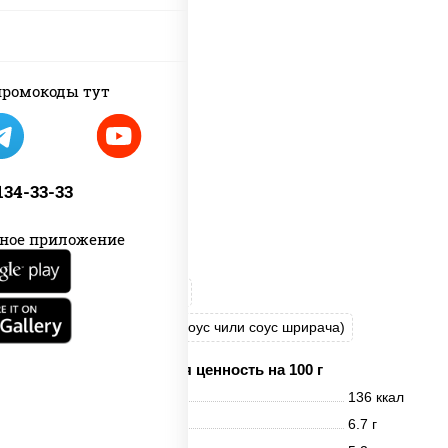
ромокоды тут
 134-33-33
ное приложение
рис
нори
креветки
соус "Спайс" (майонез соус чили соус шрирача)
Пищевая ценность на 100 г
Энерг. ценность
136 ккал
Белки
6.7 г