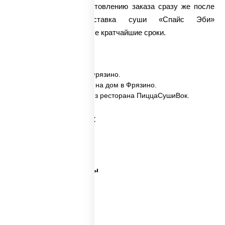
мы приступаем к приготовлению заказа сразу же после
его получения. Доставка суши «Спайс Эби»
осуществляется в самые кратчайшие сроки.
✅ Спайс эби заказать в Фрязино.
✅ Спайс эби с доставкой на дом в Фрязино.
✅ Спайс эби в Фрязино из ресторана ПиццаСушиВок.
Категории товара:
Суши сити вок
Ближайшая суши
Все виды суши и роллы
Самые лучшие суши
Важная рыба суши
Много рыбы суши