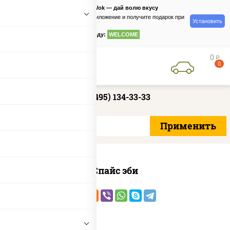
PizzaSushiWok — дай волю вкусу
Скачайте приложение и получите подарок при
Установить
заказе
по промокоду:
WELCOME
0
руб
0
+7 (495) 134-33-33
Спайс эби