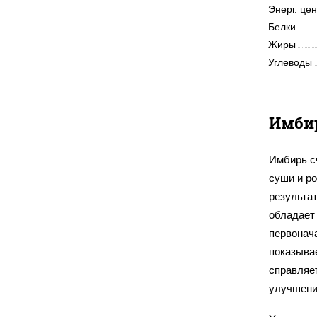
Энерг. це
Белки
Жиры
Углеводы
Имби
Имбирь с
суши и ро
результат
обладает 
первонач
показыва
справляе
улучшени