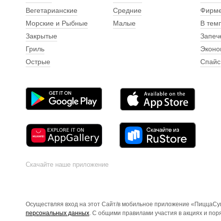
Вегетарианские
Средние
Фирм
Морские и Рыбные
Малые
В тем
Закрытые
Запеч
Гриль
Эконо
Острые
Спайс
Скачайте наше приложение
Осуществляя вход на этот Сайт/в мобильное приложение «ПиццаСуш
персональных данных
. С общими правилами участия в акциях и по