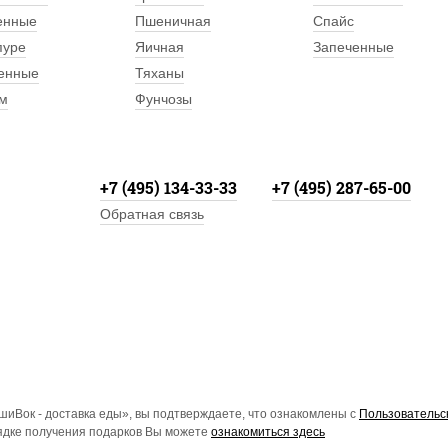
енные
Пшеничная
Спайс
пуре
Яичная
Запеченные
енные
Тяханы
м
Фунчозы
+7 (495) 134-33-33
+7 (495) 287-65-00
Обратная связь
иВок - доставка еды», вы подтверждаете, что ознакомлены с
Пользовательс
рядке получения подарков Вы можете
ознакомиться здесь