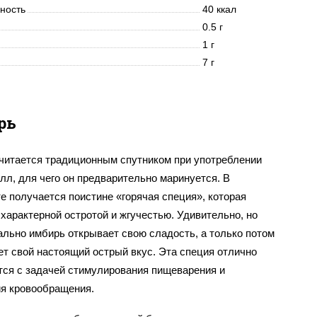
нность
40 ккал
0.5 г
1 г
7 г
рь
читается традиционным спутником при употреблении
лл, для чего он предварительно маринуется. В
е получается поистине «горячая специя», которая
характерной остротой и жгучестью. Удивительно, но
ально имбирь открывает свою сладость, а только потом
ет свой настоящий острый вкус. Эта специя отлично
тся с задачей стимулирования пищеварения и
я кровообращения.