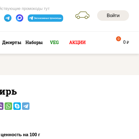
йствующие промокоды тут
Войти
0
0
Десерты
Наборы
VEG
АКЦИИ
руб
ирь
ценность на 100 г