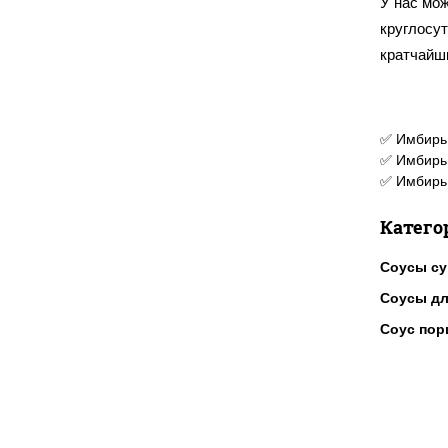
У нас мож
круглосу
кратчайш
✅ Имбирь 
✅ Имбирь 
✅ Имбирь 
Катего
Соусы с
Соусы дл
Соус по