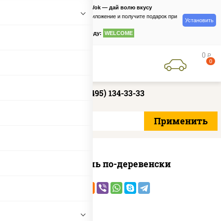
PizzaSushiWok — дай волю вкусу
Скачайте приложение и получите подарок при
Установить
заказе
по промокоду:
WELCOME
0
руб
0
+7 (495) 134-33-33
Картофель по-деревенски