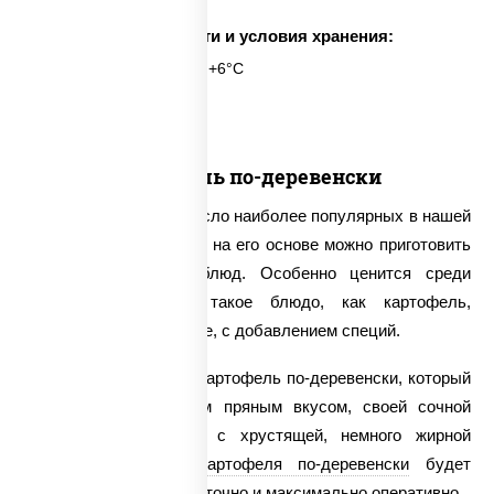
Срок годности и условия хранения:
6 часов при t° от +2°C до +6°C
1 шт.
Картофель по-деревенски
Картофель входит в число наиболее популярных в нашей
стране продуктов, ведь на его основе можно приготовить
множество лакомых блюд. Особенно ценится среди
настоящих гурманов такое блюдо, как картофель,
обжаренный во фритюре, с добавлением специй.
У нас можно заказать картофель по-деревенски, который
приятно поразит своим пряным вкусом, своей сочной
мякотью в сочетании с хрустящей, немного жирной
корочкой.
Доставка картофеля по-деревенски
будет
осуществлена круглосуточно и максимально оперативно.