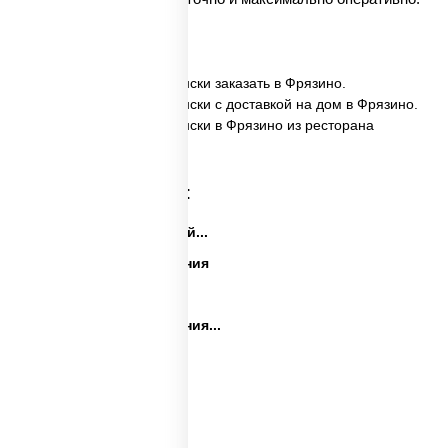
✅ Картофель по-деревенски заказать в Фрязино.
✅ Картофель по-деревенски с доставкой на дом в Фрязино.
✅ Картофель по-деревенски в Фрязино из ресторана
ПиццаСушиВок.
Категории товара:
Закуски на праздничный...
Закуски на день рождения
Праздничные закуски
Закуски на день рождения...
Сеты закусок
Закуски для фуршета
Сыр в панировке