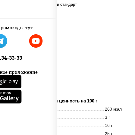
пост
ромокоды тут
 134-33-33
ное приложение
дольки картофеля
Пищевая ценность на 100 г
Энерг. ценность
260 ккал
Белки
3 г
Жиры
16 г
Углеводы
25 г