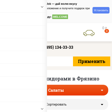
PizzaSushiWok — дай волю вкусу
Скачайте приложение и получите подарок при
Установить
заказе
по промокоду:
WELCOME
0
руб
0
+7 (495) 134-33-33
Салаты с помидорами в Фрязино
Салаты
Сортировать