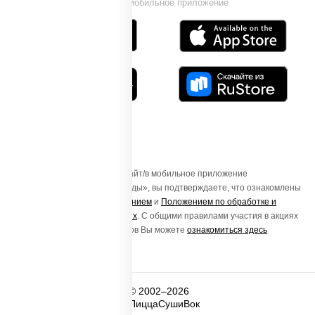
Установи мобильное приложение
Осуществляя вход на этот Сайт/в мобильное приложение
«ПиццаСушиВок - доставка еды», вы подтверждаете, что ознакомлены
с
Пользовательским соглашением
и
Положением по обработке и
защите персональных данных
. С общими правилами участия в акциях
и порядке получения подарков Вы можете
ознакомиться здесь
© 2002–2026
ПиццаСушиВок