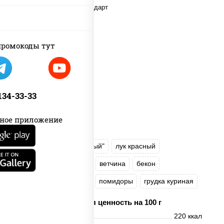
ромокоды тут
 134-33-33
ное приложение
соус "Томатно - горчичный"
лук красный
огурцы маринованные
ветчина
бекон
моцарелла для пиццы
помидоры
грудка куриная
Пищевая ценность на 100 г
Энерг. ценность
220 ккал