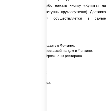
нашим диспетчерам либо нажать кнопку «Купить» на
сайте (оба варианта доступны круглосуточно).
Доставка
пиццы
«Двухслойная» осуществляется в самые
кратчайшие сроки.
✅ Пицца Двухслойная заказать в Фрязино.
✅ Пицца Двухслойная с доставкой на дом в Фрязино.
✅ Пицца Двухслойная в Фрязино из ресторана
ПиццаСушиВок.
Категории товара:
Дешевая и вкусная пицца
Дорогая пицца
Пицца 500 грамм
Каталог пицц