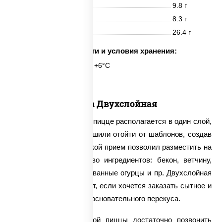
Белки
9.8 г
Жиры
8.3 г
Углеводы
26.4 г
Срок годности и условия хранения:
24 часа при t° от +2°C до +6°C
Пицца Двухслойная
Традиционно начинка в пицце располагается в один слой,
однако наши повара решили отойти от шаблонов, создав
двухслойную пиццу. Такой прием позволил разместить на
тонком тесте множество ингредиентов: бекон, ветчину,
куриную грудку, маринованные огурцы и пр. Двухслойная
пицца отлично подойдет, если хочется заказать сытное и
калорийное блюдо для основательного перекуса.
Для заказа двухслойной пиццы достаточно позвонить