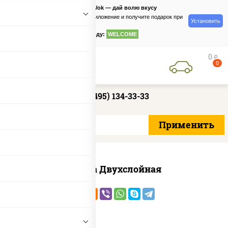
PizzaSushiWok — дай волю вкусу
Скачайте приложение и получите подарок при
Установить
заказе
по промокоду:
WELCOME
0
руб
0
+7 (495) 134-33-33
Пицца Двухслойная