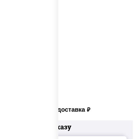
Пицца из печи
Big pizza
Пицца 300 грамм
Популярные пиццы
Лучшая пицца
Лучшая пицца Москвы
Пицца много сыра
Пицца в пицца печи
Платная доставка
руб
Добавьте к заказу