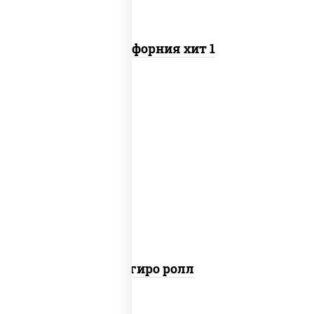
Калифорния хит 1
рис, нори, майонез, бекон, куриная
грудка с паприкой, помидоры,
огурцы свежие, лук фри
Агиро ролл