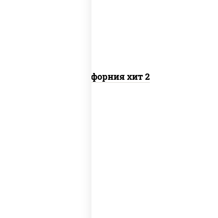
снежный, икра "масаго"
Калифорния хит 2
соус "цезарь" (масло растительное
загустители сахар яйца чеснок
специи перец черный консерванты),
сыр "пармезан", рис, нори, куриная
грудка с паприкой, салат "айсберг",
кунжут