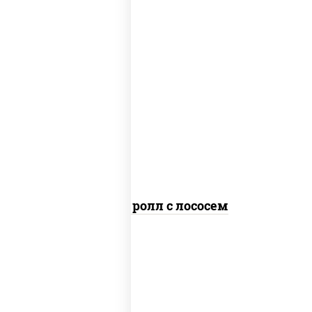
соус "цезарь" (масло растительное
загустители сахар яйца чеснок
специи перец черный консерванты),
рис, нори, сыр "пармезан", лосось
слабосоленый, салат "айсберг",
кунжут
Цезарь ролл с лососем