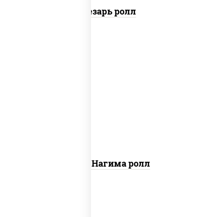
Цезарь ролл
рис, нори, сыр сливочный, огурцы
свежие, лосось слабосоленый
Сяке Нагима ролл