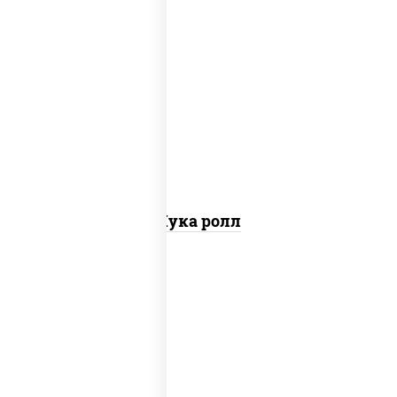
пост
рис, нори, салат "чука"
Чука ролл
пост
рис, нори, огурцы свежие, помидоры,
перец болгарский, салат "айсберг",
кунжут