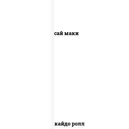
Ясай маки
рис, нори, сыр сливочный, краб
снежный, лосось копченый, кунжут
Хоккайдо ролл