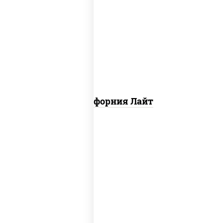
рис, нори, майонез, краб снежный,
огурцы свежие, икра "масаго"
Калифорния Лайт
рис, нори, майонез, огурцы свежие,
краб снежный, кунжут