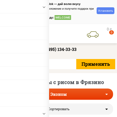
PizzaSushiWok — дай волю вкусу
Скачайте приложение и получите подарок при
Установить
заказе
по промокоду:
WELCOME
0
руб
0
+7 (495) 134-33-33
Эконом роллы с рисом в Фрязино
Эконом
Сортировать